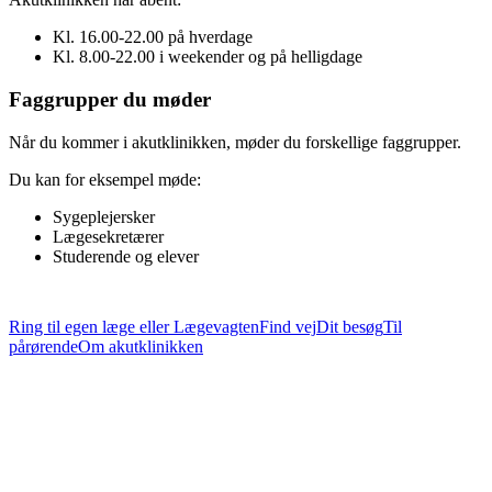
Kl. 16.00-22.00 på hverdage
Kl. 8.00-22.00 i weekender og på helligdage
Faggrupper du møder
Når du kommer i akutklinikken, møder du forskellige faggrupper.
Du kan for eksempel møde:
Sygeplejersker
Lægesekretærer
Studerende og elever
Ring til egen læge eller Lægevagten
Find vej
Dit besøg
Til
pårørende
Om akutklinikken