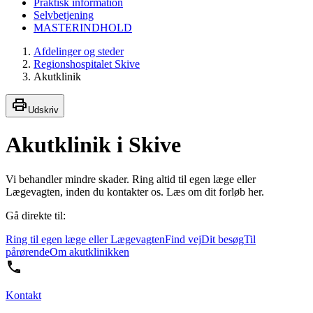
Praktisk information
Selvbetjening
MASTERINDHOLD
Afdelinger og steder
Regionshospitalet Skive
Akutklinik
Udskriv
Akutklinik i Skive
Vi behandler mindre skader. Ring altid til egen læge eller
Lægevagten, inden du kontakter os. Læs om dit forløb her.
Gå direkte til:
Ring til egen læge eller Lægevagten
Find vej
Dit besøg
Til
pårørende
Om akutklinikken
Kontakt