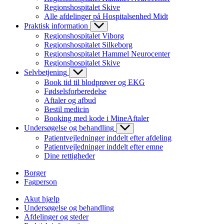
Regionshospitalet Skive
Alle afdelinger på Hospitalsenhed Midt
Praktisk information
Regionshospitalet Viborg
Regionshospitalet Silkeborg
Regionshospitalet Hammel Neurocenter
Regionshospitalet Skive
Selvbetjening
Book tid til blodprøver og EKG
Fødselsforberedelse
Aftaler og afbud
Bestil medicin
Booking med kode i MineAftaler
Undersøgelse og behandling
Patientvejledninger inddelt efter afdeling
Patientvejledninger inddelt efter emne
Dine rettigheder
Borger
Fagperson
Akut hjælp
Undersøgelse og behandling
Afdelinger og steder