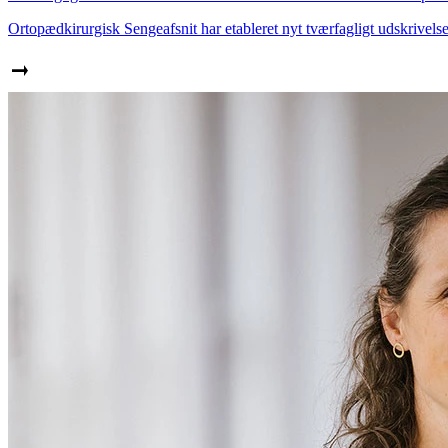
Ortopædkirurgisk Sengeafsnit har etableret nyt tværfagligt udskrivelses