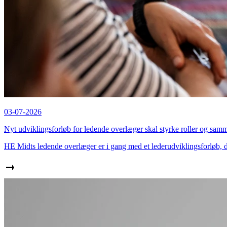
03-07-2026
Nyt udviklingsforløb for ledende overlæger skal styrke roller og s
HE Midts ledende overlæger er i gang med et lederudviklingsforløb, de