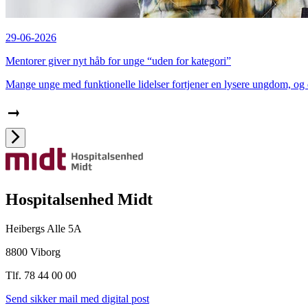
29-06-2026
Mentorer giver nyt håb for unge “uden for kategori”
Mange unge med funktionelle lidelser fortjener en lysere ungdom, og d
Hospitalsenhed Midt
Heibergs Alle 5A
8800 Viborg
Tlf. 78 44 00 00
Send sikker mail med digital post