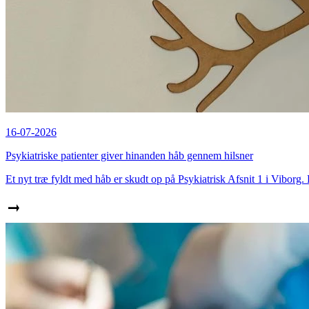
16-07-2026
Psykiatriske patienter giver hinanden håb gennem hilsner
Et nyt træ fyldt med håb er skudt op på Psykiatrisk Afsnit 1 i Viborg. 