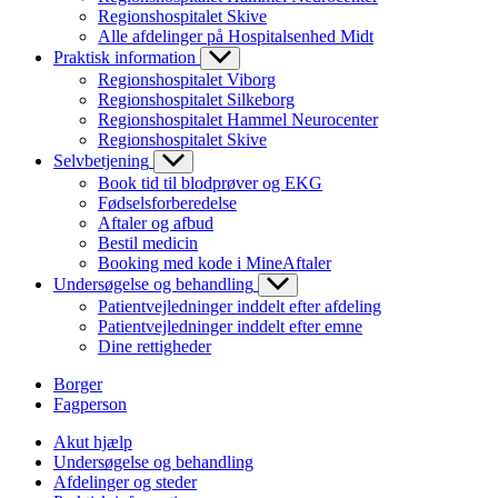
Regionshospitalet Skive
Alle afdelinger på Hospitalsenhed Midt
Praktisk information
Regionshospitalet Viborg
Regionshospitalet Silkeborg
Regionshospitalet Hammel Neurocenter
Regionshospitalet Skive
Selvbetjening
Book tid til blodprøver og EKG
Fødselsforberedelse
Aftaler og afbud
Bestil medicin
Booking med kode i MineAftaler
Undersøgelse og behandling
Patientvejledninger inddelt efter afdeling
Patientvejledninger inddelt efter emne
Dine rettigheder
Borger
Fagperson
Akut hjælp
Undersøgelse og behandling
Afdelinger og steder