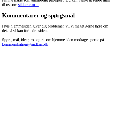
samme måde som almindelig papirpost. Du kan vælge at sende mail
til os som
sikker e-mail
.
Kommentarer og spørgsmål
Hvis hjemmesiden giver dig problemer, vil vi meget gerne høre om
det, så vi kan forbedre siden.
Spørgsmål, ideer, ros og ris om hjemmesiden modtages gerne på
kommunikation@midt.rm.dk