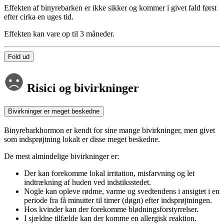
Effekten af binyrebarken er ikke sikker og kommer i givet fald først
efter cirka en uges tid.
Effekten kan vare op til 3 måneder.
Fold ud
Risici og bivirkninger
Bivirkninger er meget beskedne
Binyrebarkhormon er kendt for sine mange bivirkninger, men givet
som indsprøjtning lokalt er disse meget beskedne.
De mest almindelige bivirkninger er:
Der kan forekomme lokal irritation, misfarvning og let
indtrækning af huden ved indstiksstedet.
Nogle kan opleve rødme, varme og svedtendens i ansigtet i en
periode fra få minutter til timer (døgn) efter indsprøjtningen.
Hos kvinder kan der forekomme blødningsforstyrrelser.
I sjældne tilfælde kan der komme en allergisk reaktion.