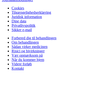
Cookies
Tilgængelighedserklæring
Juridisk information
Dine data
Privatlivspolitik
Sikker e-mail
Forbered dig til behandlingen
Om behandlingen
Sådan virker medicinen
Risici og bivirkninger
Vær opmærksom på
Når du kommer hjem
Videre forløb
Kontakt