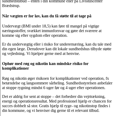
sundhedstilbud – enten i din kommune eller på Livsstilscenter
Brædstrup.
Når vægten er for lav, kan du få støtte til at tage på
Undervægt (BMI under 18,5) kan føre til mangel på vigtige
næringsstoffer, svækket immunforsvar og gøre det sværere at
komme sig efter sygdom eller operation.
Er du undervægtig eller i risiko for underernæring, kan du tale med
din egen læge. Derudover kan dit lokale sundhedshus tilbyde støtte
og vejledning. Vi hjælper gerne med at henvise.
Ophør med røg og nikotin kan mindske risiko for
komplikationer
Røg og nikotin øger risikoen for komplikationer ved operation, fx
betændelse og langsommere sårheling. Sundhedsstyrelsen anbefaler
at stoppe rygning mindst 6 uger før og 4 uger efter operationen.
Det er aldrig for sent at stoppe – det forbedrer din vejrtrækning,
energi og operationsresultat. Med professionel hjælp er chancen for
succes dobbelt så stor. Gratis hjælp til ryge- og nikotinstop findes i
din kommune, og vi henviser dig gerne til et relevant tilbud.