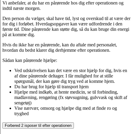
Vi anbefaler, at du har en pårørende hos dig efter operationen og
indtil næste morgen.
Den person du vælger, skal have tid, lyst og overskud til at være der
for dig i forløbet. Hverdagsopgaver kan være udfordrende i den
første tid. Dine pårørende kan støtte dig, så du kan bruge din energi
på at komme dig.
Hvis du ikke har en pårørende, kan du aftale med personalet,
hvordan du bedst klarer dig derhjemme efter operationen.
Sådan kan pårørende hjælpe:
Ved udskrivelsen kan det være en stor hjælp for dig, hvis en
af dine pårørende deltager. I får mulighed for at stille
spørgsmål, der kan gøre dig tryg ved at komme hjem.
Du har brug for hjælp til transport hjem
Hjælpe med indkøb, at hente medicin, se til forbinding,
madlavning, rengøring (fx støvsugning, gulvvask og skift af
sengetøj)
Vise nærvær, omsorg og hjælpe dig med at finde ro og
tryghed
Forbered 2 isposer til efter operationen