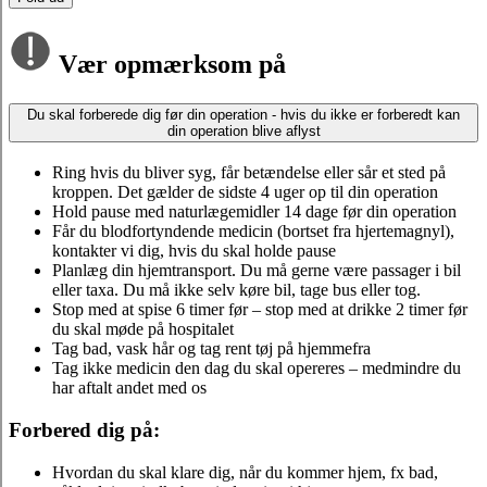
Vær opmærksom på
Du skal forberede dig før din operation - hvis du ikke er forberedt kan
din operation blive aflyst
Ring hvis du bliver syg, får betændelse eller sår et sted på
kroppen. Det gælder de sidste 4 uger op til din operation
Hold pause med naturlægemidler 14 dage før din operation
Får du blodfortyndende medicin (bortset fra hjertemagnyl),
kontakter vi dig, hvis du skal holde pause
Planlæg din hjemtransport. Du må gerne være passager i bil
eller taxa. Du må ikke selv køre bil, tage bus eller tog.
Stop med at spise 6 timer før – stop med at drikke 2 timer før
du skal møde på hospitalet
Tag bad, vask hår og tag rent tøj på hjemmefra
Tag ikke medicin den dag du skal opereres – medmindre du
har aftalt andet med os
Forbered dig på:
Hvordan du skal klare dig, når du kommer hjem, fx bad,