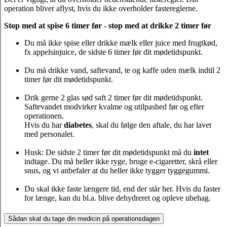
operation bliver aflyst, hvis du ikke overholder fastereglerne.
Stop med at spise 6 timer før - stop med at drikke 2 timer før
Du må ikke spise eller drikke mælk eller juice med frugtkød,
fx appelsinjuice, de sidste 6 timer før dit mødetidspunkt.
Du må drikke vand, saftevand, te og kaffe uden mælk indtil 2
timer før dit mødetidspunkt.
Drik gerne 2 glas sød saft 2 timer før dit mødetidspunkt.
Saftevandet modvirker kvalme og utilpashed før og efter
operationen.
Hvis du har
diabetes
, skal du følge den aftale, du har lavet
med personalet.
Husk: De sidste 2 timer før dit mødetidspunkt må du
intet
indtage. Du må heller ikke ryge, bruge e-cigaretter, skrå eller
snus, og vi anbefaler at du heller ikke tygger tyggegummi.
Du skal ikke faste længere tid, end der står her. Hvis du faster
for længe, kan du bl.a. blive dehydreret og opleve ubehag.
Sådan skal du tage din medicin på operationsdagen