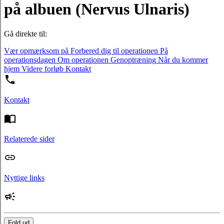
på albuen (Nervus Ulnaris)
Gå direkte til:
Vær opmærksom på
Forbered dig til operationen
På
operationsdagen
Om operationen
Genoptræning
Når du kommer
hjem
Videre forløb
Kontakt
Kontakt
Relaterede sider
Nyttige links
Fold ud