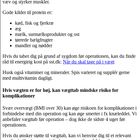
væv og styrker muskler.
Gode kilder til protein er:
kød, fisk og fjerkræ
æg
mælk, surmælksprodukter og ost
tørrede bælgfrugter
mandler og nødder
Hvis du taber dig på grund af sygdom før operationen, kan du finde
råd til energirig kost på sst.dk:
Når du skal tage på i vægt
Husk også vitaminer og mineraler. Spis varieret og supplér gerne
med multivitamin dagligt.
Hvis vægten er for høj, kan vægttab mindske risiko for
komplikationer
Svær overvægt (BMI over 30) kan øge risikoen for komplikationer i
forbindelse med din operation og kan øge smerter i fx knæleddet. Vi
anbefaler vægttab før operation – dog ikke de sidste 4 uger før
operationen.
Hvis du ønsker støtte til vægttab, kan vi henvise dig til et relevant