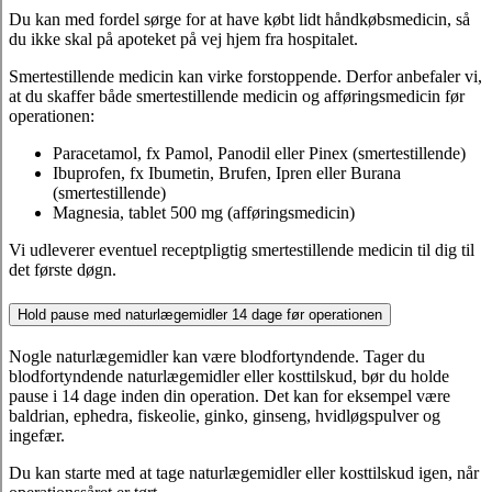
Du kan med fordel sørge for at have købt lidt håndkøbsmedicin, så
du ikke skal på apoteket på vej hjem fra hospitalet.
Smertestillende medicin kan virke forstoppende. Derfor anbefaler vi,
at du skaffer både smertestillende medicin og afføringsmedicin før
operationen:
Paracetamol, fx Pamol, Panodil eller Pinex (smertestillende)
Ibuprofen, fx Ibumetin, Brufen, Ipren eller Burana
(smertestillende)
Magnesia, tablet 500 mg (afføringsmedicin)
Vi udleverer eventuel receptpligtig smertestillende medicin til dig til
det første døgn.
Hold pause med naturlægemidler 14 dage før operationen
Nogle naturlægemidler kan være blodfortyndende. Tager du
blodfortyndende naturlægemidler eller kosttilskud, bør du holde
pause i 14 dage inden din operation. Det kan for eksempel være
baldrian, ephedra, fiskeolie, ginko, ginseng, hvidløgspulver og
ingefær.
Du kan starte med at tage naturlægemidler eller kosttilskud igen, når