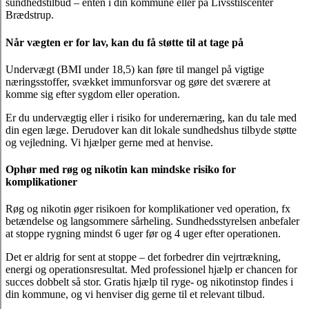
sundhedstilbud – enten i din kommune eller på Livsstilscenter
Brædstrup.
Når vægten er for lav, kan du få støtte til at tage på
Undervægt (BMI under 18,5) kan føre til mangel på vigtige
næringsstoffer, svækket immunforsvar og gøre det sværere at
komme sig efter sygdom eller operation.
Er du undervægtig eller i risiko for underernæring, kan du tale med
din egen læge. Derudover kan dit lokale sundhedshus tilbyde støtte
og vejledning. Vi hjælper gerne med at henvise.
Ophør med røg og nikotin kan mindske risiko for
komplikationer
Røg og nikotin øger risikoen for komplikationer ved operation, fx
betændelse og langsommere sårheling. Sundhedsstyrelsen anbefaler
at stoppe rygning mindst 6 uger før og 4 uger efter operationen.
Det er aldrig for sent at stoppe – det forbedrer din vejrtrækning,
energi og operationsresultat. Med professionel hjælp er chancen for
succes dobbelt så stor. Gratis hjælp til ryge- og nikotinstop findes i
din kommune, og vi henviser dig gerne til et relevant tilbud.