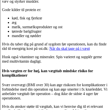
væv og styrker muskler.
Gode kilder til protein er:
kød, fisk og fjerkræ
æg
mælk, surmælksprodukter og ost
tørrede bælgfrugter
mandler og nødder
Hvis du taber dig på grund af sygdom før operationen, kan du finde
råd til energirig kost på sst.dk:
Når du skal tage på i vægt
Husk også vitaminer og mineraler. Spis varieret og supplér gerne
med multivitamin dagligt.
Hvis vægten er for høj, kan vægttab mindske risiko for
komplikationer
Svær overvægt (BMI over 30) kan øge risikoen for komplikationer i
forbindelse med din operation og kan øge smerter i fx knæleddet. Vi
anbefaler vægttab før operation – dog ikke de sidste 4 uger før
operationen.
Hvis du ønsker støtte til vægttab, kan vi henvise dig til et relevant