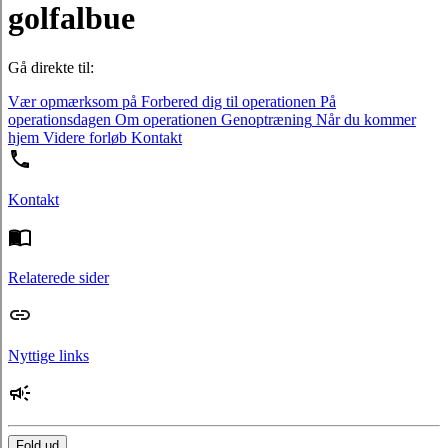
golfalbue
Gå direkte til:
Vær opmærksom på
Forbered dig til operationen
På
operationsdagen
Om operationen
Genoptræning
Når du kommer
hjem
Videre forløb
Kontakt
Kontakt
Relaterede sider
Nyttige links
Fold ud