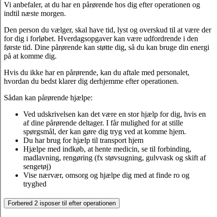
Vi anbefaler, at du har en pårørende hos dig efter operationen og
indtil næste morgen.
Den person du vælger, skal have tid, lyst og overskud til at være der
for dig i forløbet. Hverdagsopgaver kan være udfordrende i den
første tid. Dine pårørende kan støtte dig, så du kan bruge din energi
på at komme dig.
Hvis du ikke har en pårørende, kan du aftale med personalet,
hvordan du bedst klarer dig derhjemme efter operationen.
Sådan kan pårørende hjælpe:
Ved udskrivelsen kan det være en stor hjælp for dig, hvis en
af dine pårørende deltager. I får mulighed for at stille
spørgsmål, der kan gøre dig tryg ved at komme hjem.
Du har brug for hjælp til transport hjem
Hjælpe med indkøb, at hente medicin, se til forbinding,
madlavning, rengøring (fx støvsugning, gulvvask og skift af
sengetøj)
Vise nærvær, omsorg og hjælpe dig med at finde ro og
tryghed
Forbered 2 isposer til efter operationen