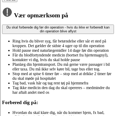
Vær opmærksom på
Du skal forberede dig før din operation - hvis du ikke er forberedt kan
din operation blive aflyst
Ring hvis du bliver syg, får betændelse eller sår et sted på
kroppen. Det gælder de sidste 4 uger op til din operation
Hold pause med naturlægemidler 14 dage før din operation
Får du blodfortyndende medicin (bortset fra hjertemagnyl),
kontakter vi dig, hvis du skal holde pause
Planlæg din hjemtransport. Du må gerne være passager i bil
eller taxa. Du må ikke selv køre bil, tage bus eller tog.
Stop med at spise 6 timer før – stop med at drikke 2 timer før
du skal møde på hospitalet
Tag bad, vask hår og tag rent tøj på hjemmefra
Tag ikke medicin den dag du skal opereres – medmindre du
har aftalt andet med os
Forbered dig på:
Hvordan du skal klare dig, når du kommer hjem, fx bad,