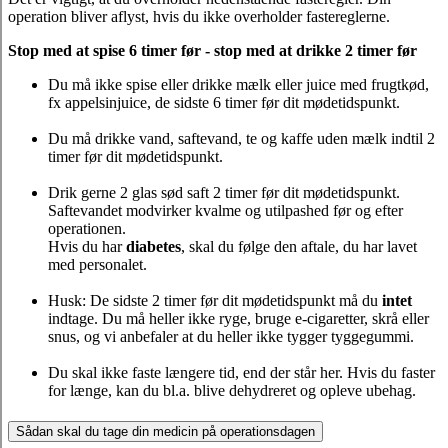
operation bliver aflyst, hvis du ikke overholder fastereglerne.
Stop med at spise 6 timer før - stop med at drikke 2 timer før
Du må ikke spise eller drikke mælk eller juice med frugtkød,
fx appelsinjuice, de sidste 6 timer før dit mødetidspunkt.
Du må drikke vand, saftevand, te og kaffe uden mælk indtil 2
timer før dit mødetidspunkt.
Drik gerne 2 glas sød saft 2 timer før dit mødetidspunkt.
Saftevandet modvirker kvalme og utilpashed før og efter
operationen.
Hvis du har
diabetes
, skal du følge den aftale, du har lavet
med personalet.
Husk: De sidste 2 timer før dit mødetidspunkt må du
intet
indtage. Du må heller ikke ryge, bruge e-cigaretter, skrå eller
snus, og vi anbefaler at du heller ikke tygger tyggegummi.
Du skal ikke faste længere tid, end der står her. Hvis du faster
for længe, kan du bl.a. blive dehydreret og opleve ubehag.
Sådan skal du tage din medicin på operationsdagen