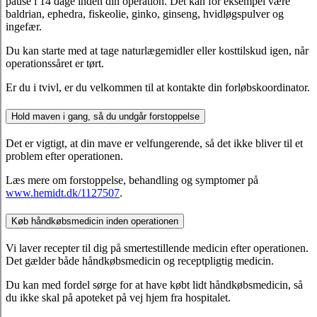
pause i 14 dage inden din operation. Det kan for eksempel være
baldrian, ephedra, fiskeolie, ginko, ginseng, hvidløgspulver og
ingefær.
Du kan starte med at tage naturlægemidler eller kosttilskud igen, når
operationssåret er tørt.
Er du i tvivl, er du velkommen til at kontakte din forløbskoordinator.
Hold maven i gang, så du undgår forstoppelse
Det er vigtigt, at din mave er velfungerende, så det ikke bliver til et
problem efter operationen.
Læs mere om forstoppelse, behandling og symptomer på
www.hemidt.dk/1127507
.
Køb håndkøbsmedicin inden operationen
Vi laver recepter til dig på smertestillende medicin efter operationen.
Det gælder både håndkøbsmedicin og receptpligtig medicin.
Du kan med fordel sørge for at have købt lidt håndkøbsmedicin, så
du ikke skal på apoteket på vej hjem fra hospitalet.