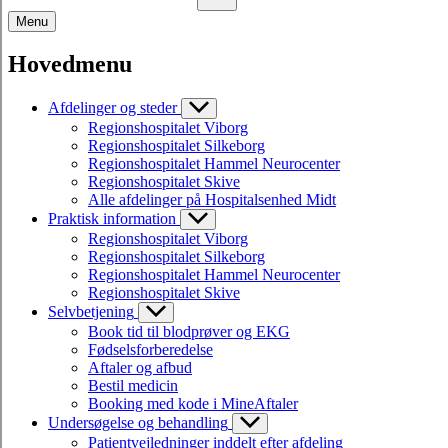
Menu
Hovedmenu
Afdelinger og steder
Regionshospitalet Viborg
Regionshospitalet Silkeborg
Regionshospitalet Hammel Neurocenter
Regionshospitalet Skive
Alle afdelinger på Hospitalsenhed Midt
Praktisk information
Regionshospitalet Viborg
Regionshospitalet Silkeborg
Regionshospitalet Hammel Neurocenter
Regionshospitalet Skive
Selvbetjening
Book tid til blodprøver og EKG
Fødselsforberedelse
Aftaler og afbud
Bestil medicin
Booking med kode i MineAftaler
Undersøgelse og behandling
Patientvejledninger inddelt efter afdeling