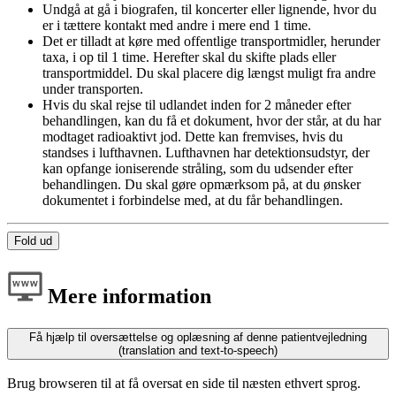
Undgå at gå i biografen, til koncerter eller lignende, hvor du
er i tættere kontakt med andre i mere end 1 time.
Det er tilladt at køre med offentlige transportmidler, herunder
taxa, i op til 1 time. Herefter skal du skifte plads eller
transportmiddel. Du skal placere dig længst muligt fra andre
under transporten.
Hvis du skal rejse til udlandet inden for 2 måneder efter
behandlingen, kan du få et dokument, hvor der står, at du har
modtaget radioaktivt jod. Dette kan fremvises, hvis du
standses i lufthavnen. Lufthavnen har detektionsudstyr, der
kan opfange ioniserende stråling, som du udsender efter
behandlingen. Du skal gøre opmærksom på, at du ønsker
dokumentet i forbindelse med, at du får behandlingen.
Fold ud
Mere information
Få hjælp til oversættelse og oplæsning af denne patientvejledning
(translation and text-to-speech)
Brug browseren til at få oversat en side til næsten ethvert sprog.