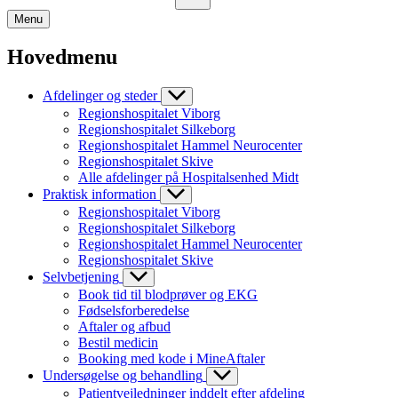
Menu
Hovedmenu
Afdelinger og steder
Regionshospitalet Viborg
Regionshospitalet Silkeborg
Regionshospitalet Hammel Neurocenter
Regionshospitalet Skive
Alle afdelinger på Hospitalsenhed Midt
Praktisk information
Regionshospitalet Viborg
Regionshospitalet Silkeborg
Regionshospitalet Hammel Neurocenter
Regionshospitalet Skive
Selvbetjening
Book tid til blodprøver og EKG
Fødselsforberedelse
Aftaler og afbud
Bestil medicin
Booking med kode i MineAftaler
Undersøgelse og behandling
Patientvejledninger inddelt efter afdeling