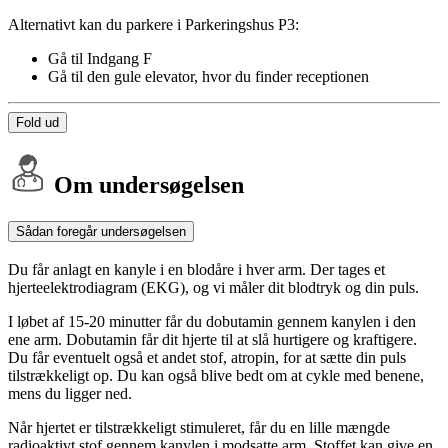
Alternativt kan du parkere i Parkeringshus P3:
Gå til Indgang F
Gå til den gule elevator, hvor du finder receptionen
Fold ud
Om undersøgelsen
Sådan foregår undersøgelsen
Du får anlagt en kanyle i en blodåre i hver arm. Der tages et
hjerteelektrodiagram (EKG), og vi måler dit blodtryk og din puls.
I løbet af 15-20 minutter får du dobutamin gennem kanylen i den
ene arm. Dobutamin får dit hjerte til at slå hurtigere og kraftigere.
Du får eventuelt også et andet stof, atropin, for at sætte din puls
tilstrækkeligt op. Du kan også blive bedt om at cykle med benene,
mens du ligger ned.
Når hjertet er tilstrækkeligt stimuleret, får du en lille mængde
radioaktivt stof gennem kanylen i modsatte arm. Stoffet kan give en