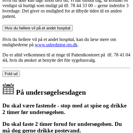
Hvis du ikke kan tage imod den tid, vi har tilbudt dig, så kontakt os
venligst så hurtigt som muligt på tlf. 78 44 33 00 – gerne indenfor 3
hverdage. Det giver os mulighed for at tilbyde tiden til en anden
patient.
Hvis du hellere vil på et andet hospital
Hvis du hellere vil på et andet hospital, kan du læse mere om
mulighederne på
www.udredning.rm.dk
.
Du er altid velkommen til at ringe til Patientkontoret på tlf. 78 41 04
44, hvis du ønsker at benytte det frie sygehusvalg.
Fold ud
På undersøgelsesdagen
Du skal være fastende - stop med at spise og drikke
2 timer før undersøgelsen.
Du skal faste 2 timer forud for undersøgelsen. Du
må dog gerne drikke postevand.