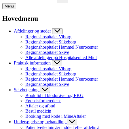
Menu
Hovedmenu
Afdelinger og steder
Regionshospitalet Viborg
Regionshospitalet Silkeborg
Regionshospitalet Hammel Neurocenter
Regionshospitalet Skive
Alle afdelinger på Hospitalsenhed Midt
Praktisk information
Regionshospitalet Viborg
Regionshospitalet Silkeborg
Regionshospitalet Hammel Neurocenter
Regionshospitalet Skive
Selvbetjening
Book tid til blodprøver og EKG
Fødselsforberedelse
Aftaler og afbud
Bestil medicin
Booking med kode i MineAftaler
Undersøgelse og behandling
Patientvejledninger inddelt efter afdeling