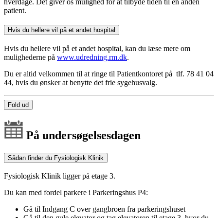
hverdage. Det giver os mulighed for at tilbyde tiden til en anden
patient.
Hvis du hellere vil på et andet hospital
Hvis du hellere vil på et andet hospital, kan du læse mere om
mulighederne på
www.udredning.rm.dk
.
Du er altid velkommen til at ringe til Patientkontoret på tlf. 78 41 04
44, hvis du ønsker at benytte det frie sygehusvalg.
Fold ud
På undersøgelsesdagen
Sådan finder du Fysiologisk Klinik
Fysiologisk Klinik ligger på etage 3.
Du kan med fordel parkere i Parkeringshus P4:
Gå til Indgang C over gangbroen fra parkeringshuset
Gå til den gule elevator og tag elevatoren til etage 3, hvor du