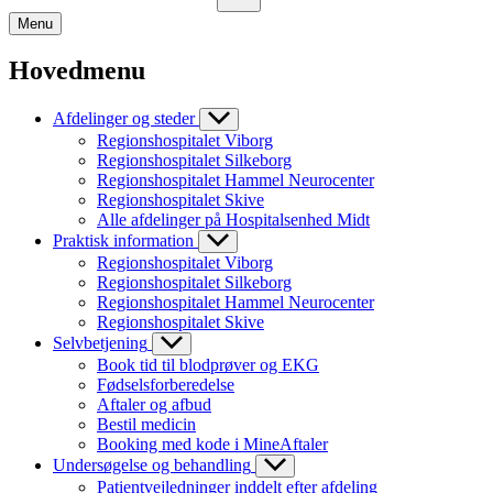
Menu
Hovedmenu
Afdelinger og steder
Regionshospitalet Viborg
Regionshospitalet Silkeborg
Regionshospitalet Hammel Neurocenter
Regionshospitalet Skive
Alle afdelinger på Hospitalsenhed Midt
Praktisk information
Regionshospitalet Viborg
Regionshospitalet Silkeborg
Regionshospitalet Hammel Neurocenter
Regionshospitalet Skive
Selvbetjening
Book tid til blodprøver og EKG
Fødselsforberedelse
Aftaler og afbud
Bestil medicin
Booking med kode i MineAftaler
Undersøgelse og behandling
Patientvejledninger inddelt efter afdeling