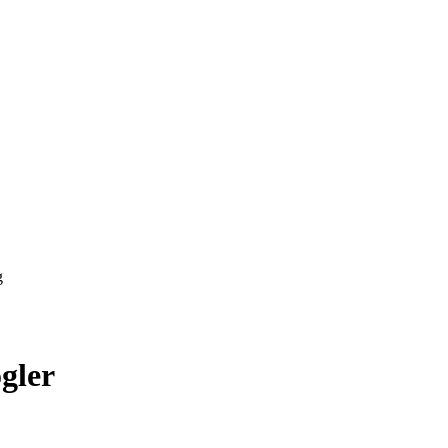
g
gler