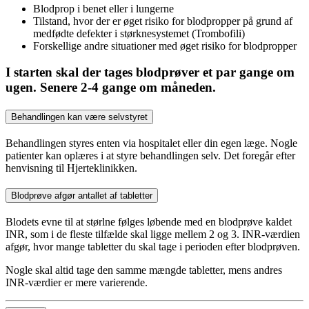
Blodprop i benet eller i lungerne
Tilstand, hvor der er øget risiko for blodpropper på grund af
medfødte defekter i størknesystemet (Trombofili)
Forskellige andre situationer med øget risiko for blodpropper
I starten skal der tages blodprøver et par gange om
ugen. Senere 2-4 gange om måneden.
Behandlingen kan være selvstyret
Behandlingen styres enten via hospitalet eller din egen læge. Nogle
patienter kan oplæres i at styre behand­lin­gen selv. Det foregår efter
henvis­ning til Hjerteklinikken.
Blodprøve afgør antallet af tabletter
Blodets evne til at størlne følges løbende med en blodprøve kaldet
INR, som i de fleste tilfælde skal ligge mellem 2 og 3. INR-værdien
afgør, hvor mange tabletter du skal tage i perioden efter blodprøven.
Nogle skal altid tage den samme mængde tabletter, mens andres
INR-værdier er mere varierende.