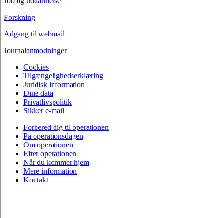
Job og uddannelse
Forskning
Adgang til webmail
Journalanmodninger
Cookies
Tilgængelighedserklæring
Juridisk information
Dine data
Privatlivspolitik
Sikker e-mail
Forbered dig til operationen
På operationsdagen
Om operationen
Efter operationen
Når du kommer hjem
Mere information
Kontakt