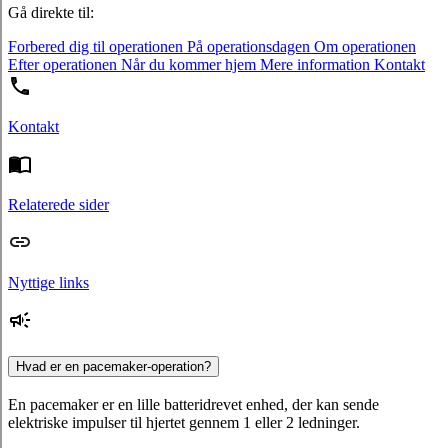
Gå direkte til:
Forbered dig til operationen
På operationsdagen
Om operationen
Efter operationen
Når du kommer hjem
Mere information
Kontakt
Kontakt
Relaterede sider
Nyttige links
Hvad er en pacemaker-operation?
En pacemaker er en lille batteridrevet enhed, der kan sende
elektriske impulser til hjertet gennem 1 eller 2 ledninger.