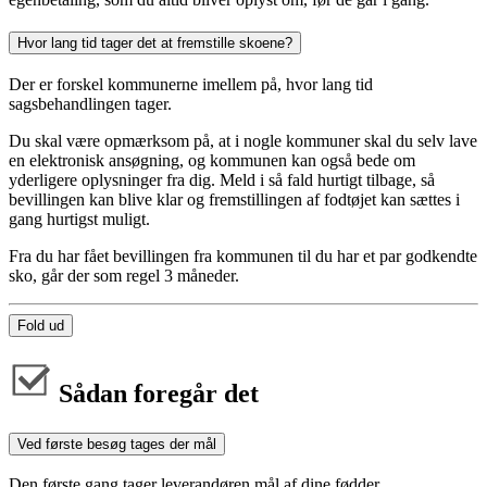
Hvor lang tid tager det at fremstille skoene?
Der er forskel kommunerne imellem på, hvor lang tid
sagsbehandlingen tager.
Du skal være opmærksom på, at i nogle kommuner skal du selv lave
en elektronisk ansøgning, og kommunen kan også bede om
yderligere oplysninger fra dig. Meld i så fald hurtigt tilbage, så
bevillingen kan blive klar og fremstillingen af fodtøjet kan sættes i
gang hurtigst muligt.
Fra du har fået bevillingen fra kommunen til du har et par godkendte
sko, går der som regel 3 måneder.
Fold ud
Sådan foregår det
Ved første besøg tages der mål
Den første gang tager leverandøren mål af dine fødder.