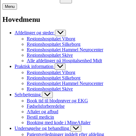
Menu
Hovedmenu
Afdelinger og steder
Regionshospitalet Viborg
Regionshospitalet Silkeborg
Regionshospitalet Hammel Neurocenter
Regionshospitalet Skive
Alle afdelinger på Hospitalsenhed Midt
Praktisk information
Regionshospitalet Viborg
Regionshospitalet Silkeborg
Regionshospitalet Hammel Neurocenter
Regionshospitalet Skive
Selvbetjening
Book tid til blodprøver og EKG
Fødselsforberedelse
Aftaler og afbud
Bestil medicin
Booking med kode i MineAftaler
Undersøgelse og behandling
Patientvejledninger inddelt efter afdeling