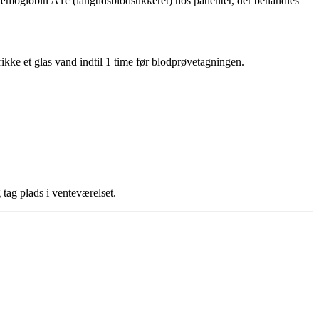
 hæmoglobin A1c (langtidsblodsukkeret) hos patienter, der behandles
rikke et glas vand indtil 1 time før blodprøvetagningen.
ag plads i venteværelset.