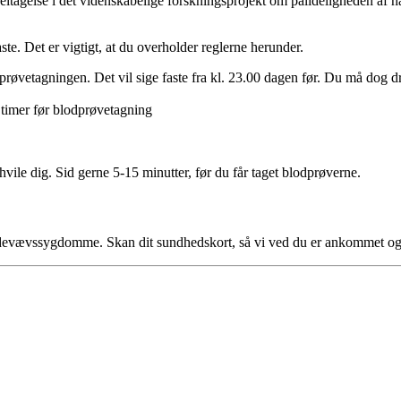
 deltagelse i det videnskabelige forskningsprojekt om pålideligheden af
te. Det er vigtigt, at du overholder reglerne herunder.
odprøvetagningen. Det vil sige faste fra kl. 23.00 dagen før. Du må dog d
 timer før blodprøvetagning
hvile dig. Sid gerne 5-15 minutter, før du får taget blodprøverne.
ndevævssygdomme. Skan dit sundhedskort, så vi ved du er ankommet og t