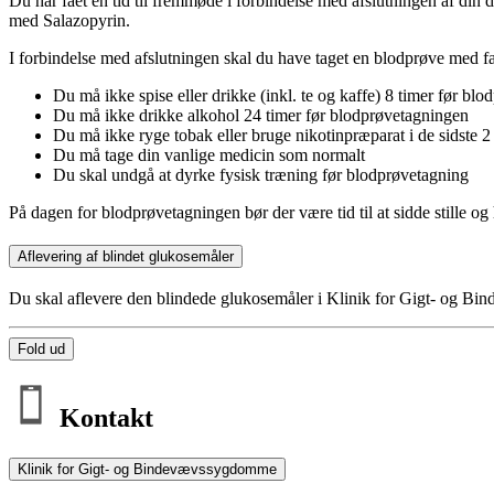
Du har fået en tid til fremmøde i forbindelse med afslutningen af din
med Salazopyrin.
I forbindelse med afslutningen skal du have taget en blodprøve med fas
Du må ikke spise eller drikke (inkl. te og kaffe) 8 timer før bl
Du må ikke drikke alkohol 24 timer før blodprøvetagningen
Du må ikke ryge tobak eller bruge nikotinpræparat i de sidste 2
Du må tage din vanlige medicin som normalt
Du skal undgå at dyrke fysisk træning før blodprøvetagning
På dagen for blodprøvetagningen bør der være tid til at sidde stille og 
Aflevering af blindet glukosemåler
Du skal aflevere den blindede glukosemåler i Klinik for Gigt- og Bi
Fold ud
Kontakt
Klinik for Gigt- og Bindevævssygdomme