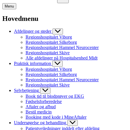
Menu
Hovedmenu
Afdelinger og steder
Regionshospitalet Viborg
Regionshospitalet Silkeborg
Regionshospitalet Hammel Neurocenter
Regionshospitalet Skive
Alle afdelinger på Hospitalsenhed Midt
Praktisk information
Regionshospitalet Viborg
Regionshospitalet Silkeborg
Regionshospitalet Hammel Neurocenter
Regionshospitalet Skive
Selvbetjening
Book tid til blodprøver og EKG
Fødselsforberedelse
Aftaler og afbud
Bestil medicin
Booking med kode i MineAftaler
Undersøgelse og behandling
Patientvejledninger inddelt efter afdeling