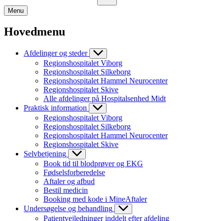
Menu
Hovedmenu
Afdelinger og steder
Regionshospitalet Viborg
Regionshospitalet Silkeborg
Regionshospitalet Hammel Neurocenter
Regionshospitalet Skive
Alle afdelinger på Hospitalsenhed Midt
Praktisk information
Regionshospitalet Viborg
Regionshospitalet Silkeborg
Regionshospitalet Hammel Neurocenter
Regionshospitalet Skive
Selvbetjening
Book tid til blodprøver og EKG
Fødselsforberedelse
Aftaler og afbud
Bestil medicin
Booking med kode i MineAftaler
Undersøgelse og behandling
Patientvejledninger inddelt efter afdeling