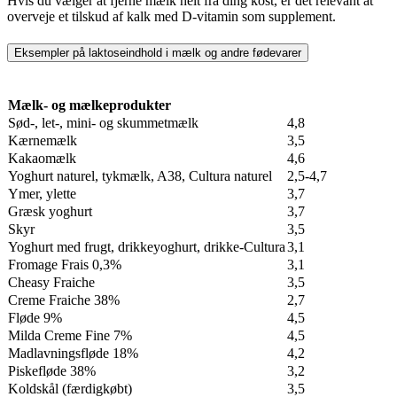
Hvis du vælger at fjerne mælk helt fra ding kost, er det relevant at
overveje et tilskud af kalk med D-vitamin som supplement.
Eksempler på laktoseindhold i mælk og andre fødevarer
Mælk- og mælkeprodukter
Sød-, let-, mini- og skummetmælk
4,8
Kærnemælk
3,5
Kakaomælk
4,6
Yoghurt naturel, tykmælk, A38, Cultura naturel
2,5-4,7
Ymer, ylette
3,7
Græsk yoghurt
3,7
Skyr
3,5
Yoghurt med frugt, drikkeyoghurt, drikke-Cultura
3,1
Fromage Frais 0,3%
3,1
Cheasy Fraiche
3,5
Creme Fraiche 38%
2,7
Fløde 9%
4,5
Milda Creme Fine 7%
4,5
Madlavningsfløde 18%
4,2
Piskefløde 38%
3,2
Koldskål (færdigkøbt)
3,5