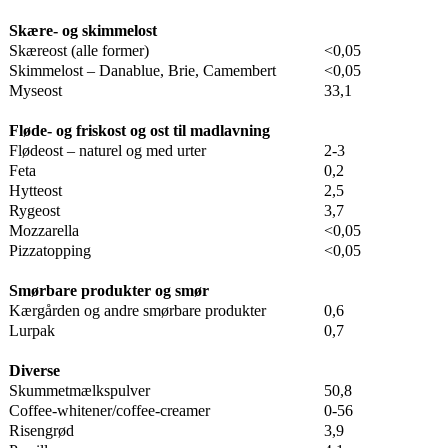
Skære- og skimmelost
Skæreost (alle former)
<0,05
Skimmelost – Danablue, Brie, Camembert
<0,05
Myseost
33,1
Fløde- og friskost og ost til madlavning
Flødeost – naturel og med urter
2-3
Feta
0,2
Hytteost
2,5
Rygeost
3,7
Mozzarella
<0,05
Pizzatopping
<0,05
Smørbare produkter og smør
Kærgården og andre smørbare produkter
0,6
Lurpak
0,7
Diverse
Skummetmælkspulver
50,8
Coffee-whitener/coffee-creamer
0-56
Risengrød
3,9