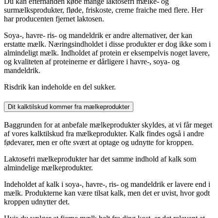
Du kan efterhånden købe mange laktosefri mælke- og
surmælksprodukter, fløde, friskoste, creme fraiche med flere. Her
har producenten fjernet laktosen.
Soya-, havre- ris- og mandeldrik er andre alternativer, der kan
erstatte mælk. Næringsindholdet i disse produkter er dog ikke som i
almindeligt mælk. Indholdet af protein er eksempelvis noget lavere,
og kvaliteten af proteinerne er dårligere i havre-, soya- og
mandeldrik.
Risdrik kan indeholde en del sukker.
Dit kalktilskud kommer fra mælkeprodukter
Baggrunden for at anbefale mælkeprodukter skyldes, at vi får meget
af vores kalktilskud fra mælkeprodukter. Kalk findes også i andre
fødevarer, men er ofte svært at optage og udnytte for kroppen.
Laktosefri mælkeprodukter har det samme indhold af kalk som
almindelige mælkeprodukter.
Indeholdet af kalk i soya-, havre-, ris- og mandeldrik er lavere end i
mælk. Produkterne kan være tilsat kalk, men det er uvist, hvor godt
kroppen udnytter det.