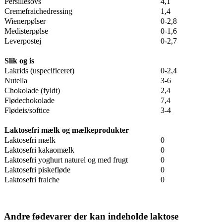
Persillesovs
4,1
Cremefraichedressing
1,4
Wienerpølser
0-2,8
Medisterpølse
0-1,6
Leverpostej
0-2,7
Slik og is
Lakrids (uspecificeret)
0-2,4
Nutella
3-6
Chokolade (fyldt)
2,4
Flødechokolade
7,4
Flødeis/softice
3-4
Laktosefri mælk og mælkeprodukter
Laktosefri mælk
0
Laktosefri kakaomælk
0
Laktosefri yoghurt naturel og med frugt
0
Laktosefri piskefløde
0
Laktosefri fraiche
0
Andre fødevarer der kan indeholde laktose