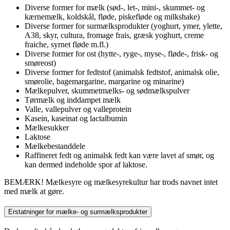
Diverse former for mælk (sød-, let-, mini-, skummet- og
kærnemælk, koldskål, fløde, piskefløde og milkshake)
Diverse former for surmælksprodukter (yoghurt, ymer, ylette,
A38, skyr, cultura, fromage frais, græsk yoghurt, creme
fraiche, syrnet fløde m.fl.)
Diverse former for ost (hytte-, ryge-, myse-, fløde-, frisk- og
smøreost)
Diverse former for fedtstof (animalsk fedtstof, animalsk olie,
smørolie, bagemargarine, margarine og minarine)
Mælkepulver, skummetmælks- og sødmælkspulver
Tørmælk og inddampet mælk
Valle, vallepulver og valleprotein
Kasein, kaseinat og lactalbumin
Mælkesukker
Laktose
Mælkebestanddele
Raffineret fedt og animalsk fedt kan være lavet af smør, og
kan dermed indeholde spor af laktose.
BEMÆRK! Mælkesyre og mælkesyrekultur har trods navnet intet
med mælk at gøre.
Erstatninger for mælke- og surmælksprodukter