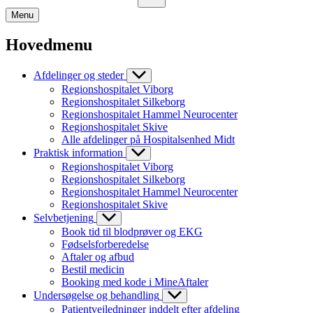
Menu
Hovedmenu
Afdelinger og steder
Regionshospitalet Viborg
Regionshospitalet Silkeborg
Regionshospitalet Hammel Neurocenter
Regionshospitalet Skive
Alle afdelinger på Hospitalsenhed Midt
Praktisk information
Regionshospitalet Viborg
Regionshospitalet Silkeborg
Regionshospitalet Hammel Neurocenter
Regionshospitalet Skive
Selvbetjening
Book tid til blodprøver og EKG
Fødselsforberedelse
Aftaler og afbud
Bestil medicin
Booking med kode i MineAftaler
Undersøgelse og behandling
Patientvejledninger inddelt efter afdeling