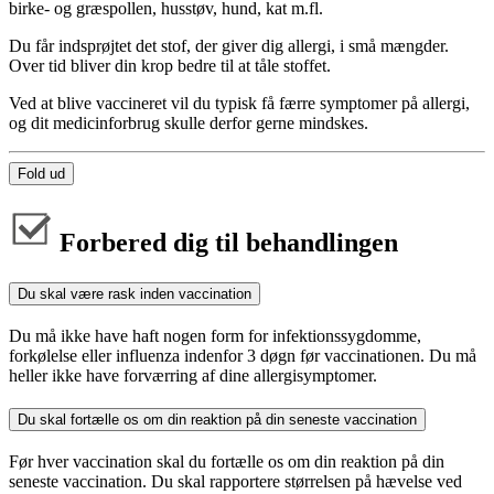
birke- og græspollen, husstøv, hund, kat m.fl.
Du får indsprøjtet det stof, der giver dig allergi, i små mængder.
Over tid bliver din krop bedre til at tåle stoffet.
Ved at blive vaccineret vil du typisk få færre symptomer på allergi,
og dit medicinforbrug skulle derfor gerne mindskes.
Fold ud
Forbered dig til behandlingen
Du skal være rask inden vaccination
Du må ikke have haft nogen form for infektionssygdomme,
forkølelse eller influenza indenfor 3 døgn før vaccinationen. Du må
heller ikke have forværring af dine allergisymptomer.
Du skal fortælle os om din reaktion på din seneste vaccination
Før hver vaccination skal du fortælle os om din reaktion på din
seneste vaccination. Du skal rapportere størrelsen på hævelse ved