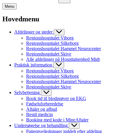
Menu
Hovedmenu
Afdelinger og steder
Regionshospitalet Viborg
Regionshospitalet Silkeborg
Regionshospitalet Hammel Neurocenter
Regionshospitalet Skive
Alle afdelinger på Hospitalsenhed Midt
Praktisk information
Regionshospitalet Viborg
Regionshospitalet Silkeborg
Regionshospitalet Hammel Neurocenter
Regionshospitalet Skive
Selvbetjening
Book tid til blodprøver og EKG
Fødselsforberedelse
Aftaler og afbud
Bestil medicin
Booking med kode i MineAftaler
Undersøgelse og behandling
Patientvejledninger inddelt efter afdeling