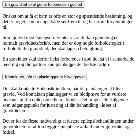
En graviditet skal gerne forberedes i god tid
Ønsket om at få et barn er ofte en stor og spændende beslutning, og
det er noget, som mange både ser frem til og har store forventninger
til.
Som gravid med epilepsi forventer vi, at du kan gennemgå et
normalt graviditetsforløb, men der er dog nogle forholdsregler i
forhold til din graviditet, der skal tages i betragtning.
En graviditet skal derfor helst forberedes i god tid, så vi i samarbejde
med dig og din partner kan planlægge det bedste forløb.
Kontakt os, når du planlægger at blive gravid
Du skal kontakte Epilepsiklinikken, når du planlægger at blive
gravid. Ved kontakten planlægger vi en blodprøve for at vurdere
niveauet af din epilepsimedicin i blodet. Det bruges efterfølgende
som udgangspunkt for justering af din behandling i løbet af
graviditeten.
Det er for de fleste nødvendigt at justere epilepsibehandlingen under
graviditeten for at forebygge epileptiske anfald under graviditet og
fødsel.