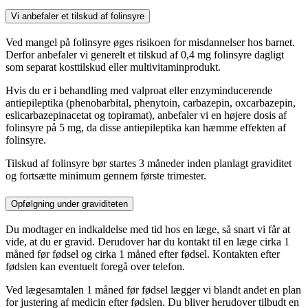
Vi anbefaler et tilskud af folinsyre
Ved mangel på folinsyre øges risikoen for misdannelser hos barnet.
Derfor anbefaler vi generelt et tilskud af 0,4 mg folinsyre dagligt
som separat kosttilskud eller multivitaminprodukt.
Hvis du er i behandling med valproat eller enzyminducerende
antiepileptika (phenobarbital, phenytoin, carbazepin, oxcarbazepin,
eslicarbazepinacetat og topiramat), anbefaler vi en højere dosis af
folinsyre på 5 mg, da disse antiepileptika kan hæmme effekten af
folinsyre.
Tilskud af folinsyre bør startes 3 måneder inden planlagt graviditet
og fortsætte minimum gennem første trimester.
Opfølgning under graviditeten
Du modtager en indkaldelse med tid hos en læge, så snart vi får at
vide, at du er gravid. Derudover har du kontakt til en læge cirka 1
måned før fødsel og cirka 1 måned efter fødsel. Kontakten efter
fødslen kan eventuelt foregå over telefon.
Ved lægesamtalen 1 måned før fødsel lægger vi blandt andet en plan
for justering af medicin efter fødslen. Du bliver herudover tilbudt en