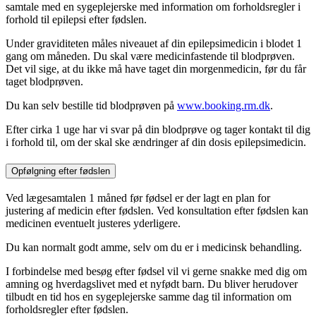
samtale med en sygeplejerske med information om forholdsregler i
forhold til epilepsi efter fødslen.
Under graviditeten måles niveauet af din epilepsimedicin i blodet 1
gang om måneden. Du skal være medicinfastende til blodprøven.
Det vil sige, at du ikke må have taget din morgenmedicin, før du får
taget blodprøven.
Du kan selv bestille tid blodprøven på
www.booking.rm.dk
.
Efter cirka 1 uge har vi svar på din blodprøve og tager kontakt til dig
i forhold til, om der skal ske ændringer af din dosis epilepsimedicin.
Opfølgning efter fødslen
Ved lægesamtalen 1 måned før fødsel er der lagt en plan for
justering af medicin efter fødslen. Ved konsultation efter fødslen kan
medicinen eventuelt justeres yderligere.
Du kan normalt godt amme, selv om du er i medicinsk behandling.
I forbindelse med besøg efter fødsel vil vi gerne snakke med dig om
amning og hverdagslivet med et nyfødt barn. Du bliver herudover
tilbudt en tid hos en sygeplejerske samme dag til information om
forholdsregler efter fødslen.