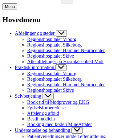
Menu
Hovedmenu
Afdelinger og steder
Regionshospitalet Viborg
Regionshospitalet Silkeborg
Regionshospitalet Hammel Neurocenter
Regionshospitalet Skive
Alle afdelinger på Hospitalsenhed Midt
Praktisk information
Regionshospitalet Viborg
Regionshospitalet Silkeborg
Regionshospitalet Hammel Neurocenter
Regionshospitalet Skive
Selvbetjening
Book tid til blodprøver og EKG
Fødselsforberedelse
Aftaler og afbud
Bestil medicin
Booking med kode i MineAftaler
Undersøgelse og behandling
Patientvejledninger inddelt efter afdeling