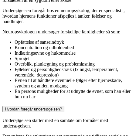
forståelsen af en sygdom eller skade.
Undersøgelsen foregår hos en neuropsykolog, der er specialist i,
hvordan hjernens funktioner afspejles i tanker, følelser og
handlinger.
Neuropsykologen undersøger forskellige færdigheder så som:
Opfattelse af sanseindtryk
Koncentration og udholdenhed
Indlæringsevne og hukommelse
Sproget
Overblik, planlægning og problemløsning
Følelser og personlighedstræk (fx angst, temperament,
væremåde, depression)
Evnen til at håndtere eventuelle følger efter hjerneskade,
sygdom og anden modgang
En persons muligheder for at udnytte de evner, som han eller
hun nu har
Hvordan foregår undersøgelsen?
Undersøgelsen starter med en samtale om formålet med
undersøgelsen.