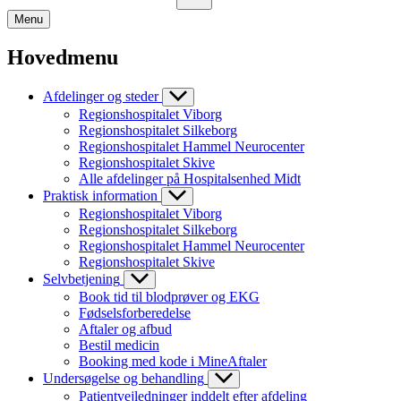
Menu
Hovedmenu
Afdelinger og steder
Regionshospitalet Viborg
Regionshospitalet Silkeborg
Regionshospitalet Hammel Neurocenter
Regionshospitalet Skive
Alle afdelinger på Hospitalsenhed Midt
Praktisk information
Regionshospitalet Viborg
Regionshospitalet Silkeborg
Regionshospitalet Hammel Neurocenter
Regionshospitalet Skive
Selvbetjening
Book tid til blodprøver og EKG
Fødselsforberedelse
Aftaler og afbud
Bestil medicin
Booking med kode i MineAftaler
Undersøgelse og behandling
Patientvejledninger inddelt efter afdeling