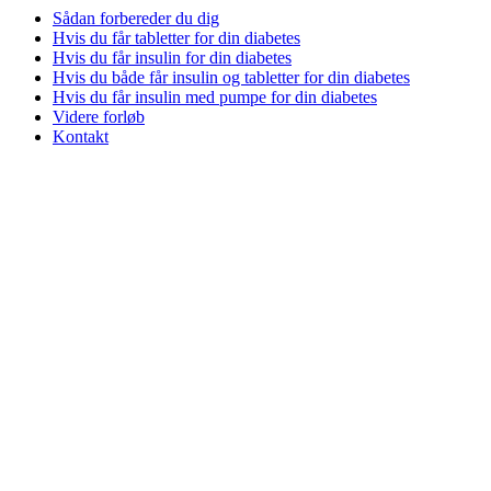
Sådan forbereder du dig
Hvis du får tabletter for din diabetes
Hvis du får insulin for din diabetes
Hvis du både får insulin og tabletter for din diabetes
Hvis du får insulin med pumpe for din diabetes
Videre forløb
Kontakt