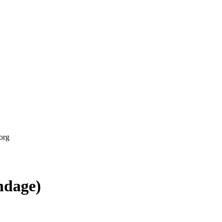
org
ndage)