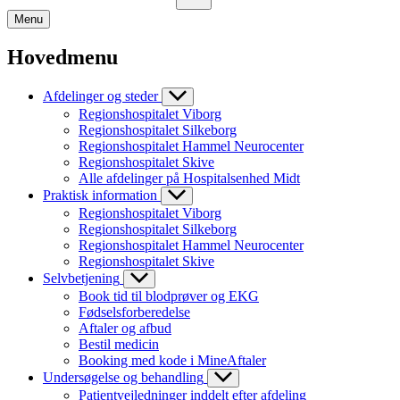
Menu
Hovedmenu
Afdelinger og steder
Regionshospitalet Viborg
Regionshospitalet Silkeborg
Regionshospitalet Hammel Neurocenter
Regionshospitalet Skive
Alle afdelinger på Hospitalsenhed Midt
Praktisk information
Regionshospitalet Viborg
Regionshospitalet Silkeborg
Regionshospitalet Hammel Neurocenter
Regionshospitalet Skive
Selvbetjening
Book tid til blodprøver og EKG
Fødselsforberedelse
Aftaler og afbud
Bestil medicin
Booking med kode i MineAftaler
Undersøgelse og behandling
Patientvejledninger inddelt efter afdeling