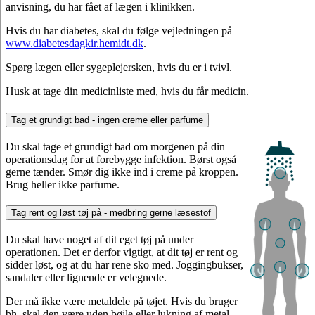
anvisning, du har fået af lægen i klinikken.
Hvis du har diabetes, skal du følge vejledningen på
www.diabetesdagkir.hemidt.dk
.
Spørg lægen eller sygeplejersken, hvis du er i tvivl.
Husk at tage din medicinliste med, hvis du får medicin.
Tag et grundigt bad - ingen creme eller parfume
Du skal tage et grundigt bad om morgenen på din
operationsdag for at forebygge infektion. Børst også
gerne tænder. Smør dig ikke ind i creme på kroppen.
Brug heller ikke parfume.
Tag rent og løst tøj på - medbring gerne læsestof
Du skal have noget af dit eget tøj på under
operationen. Det er derfor vigtigt, at dit tøj er rent og
sidder løst, og at du har rene sko med. Joggingbukser,
sandaler eller lignende er velegnede.
Der må ikke være metaldele på tøjet. Hvis du bruger
bh, skal den være uden bøjle eller lukning af metal.