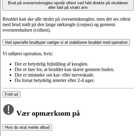
Brud på overarmsknoglen opstår oftest ved fald direkte på skulderen
eller fald på strakt arm
Bruddet kan ske alle steder på overarmsknoglen, men det ses oftest
med brud midt på den lange rørknogle (corpus) og gennem
overarmshalsen (collum).
Ved specielle brudtyper vælger vi at stabilisere bruddet med operation
Vi udfører operation, hvis:
Der er betydelig fejlstilling af knoglen.
Der er fare for, at bruddet kan skære gennem huden.
Der er mistanke om kar- eller nerveskade.
Du forsat betydelig smerter efter 2-4 uger.
Fold ud
Vær opmærksom på
Hvis du skal melde afbud