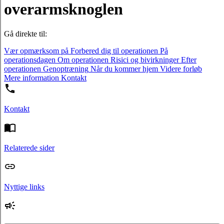
overarmsknoglen
Gå direkte til:
Vær opmærksom på
Forbered dig til operationen
På
operationsdagen
Om operationen
Risici og bivirkninger
Efter
operationen
Genoptræning
Når du kommer hjem
Videre forløb
Mere information
Kontakt
Kontakt
Relaterede sider
Nyttige links