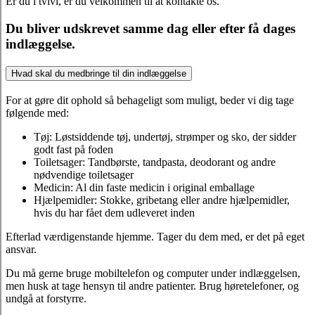
Er du i tvivl, er du velkommen til at kontakte os.
Du bliver udskrevet samme dag eller efter få dages
indlæggelse.
Hvad skal du medbringe til din indlæggelse
For at gøre dit ophold så behageligt som muligt, beder vi dig tage
følgende med:
Tøj: Løstsiddende tøj, undertøj, strømper og sko, der sidder
godt fast på foden
Toiletsager: Tandbørste, tandpasta, deodorant og andre
nødvendige toiletsager
Medicin: Al din faste medicin i original emballage
Hjælpemidler: Stokke, gribetang eller andre hjælpemidler,
hvis du har fået dem udleveret inden
Efterlad værdigenstande hjemme. Tager du dem med, er det på eget
ansvar.
Du må gerne bruge mobiltelefon og computer under indlæggelsen,
men husk at tage hensyn til andre patienter. Brug høretelefoner, og
undgå at forstyrre.