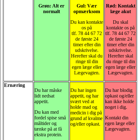
Grøn: Alt er
Gul: Vær
Rød: Kontakt
normalt
opmærksom
læge akut
Du kan kontakte
Du skal
os på
kontakte os på
tlf. 78 44 67 72
tlf. 78 44 67 72
de første 24
de første 24
timer efter din
timer efter din
udskrivelse.
udskrivelse.
Herefter skal du
Herefter skal
ringe til din
du ringe til din
egen læge eller
egen læge eller
Lægevagten.
Lægevagten.
Ernæring
Du har måske
Du har ingen
Du har blodig
lidt nedsat
appetit, og har
opkast og/eller
appetit.
svært ved at
kan ikke holde
holde mad og
noget i dig.
Du kan med
medicin i dig på
fordel spise små
Kontakt din
grund af kvalme
måltider og
egen læge eller
og/eller opkast.
tænke på at få
Lægevagten.
ekstra protein.