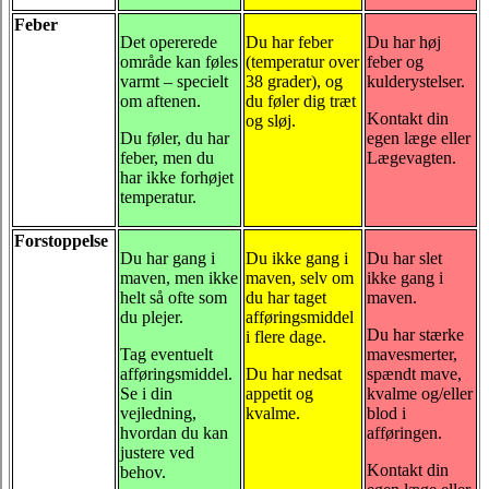
Feber
Det opererede
Du har feber
Du har høj
område kan føles
(temperatur over
feber og
varmt – specielt
38 grader), og
kulderystelser.
om aftenen.
du føler dig træt
Kontakt din
og sløj.
Du føler, du har
egen læge eller
feber, men du
Lægevagten.
har ikke forhøjet
temperatur.
Forstoppelse
Du har gang i
Du ikke gang i
Du har slet
maven, men ikke
maven, selv om
ikke gang i
helt så ofte som
du har taget
maven.
du plejer.
afføringsmiddel
Du har stærke
i flere dage.
Tag eventuelt
mavesmerter,
afføringsmiddel.
Du har nedsat
spændt mave,
Se i din
appetit og
kvalme og/eller
vejledning,
kvalme.
blod i
hvordan du kan
afføringen.
justere ved
Kontakt din
behov.