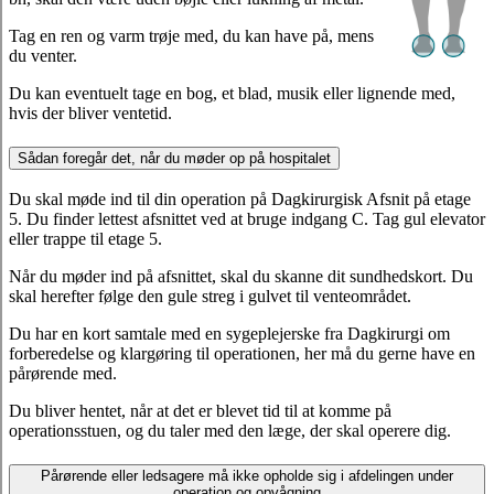
Tag en ren og varm trøje med, du kan have på, mens
du venter.
Du kan eventuelt tage en bog, et blad, musik eller lignende med,
hvis der bliver ventetid.
Sådan foregår det, når du møder op på hospitalet
Du skal møde ind til din operation på Dagkirurgisk Afsnit på etage
5. Du finder lettest afsnittet ved at bruge indgang C. Tag gul elevator
eller trappe til etage 5.
Når du møder ind på afsnittet, skal du skanne dit sundhedskort. Du
skal herefter følge den gule streg i gulvet til venteområdet.
Du har en kort samtale med en sygeplejerske fra Dagkirurgi om
forberedelse og klargøring til operationen, her må du gerne have en
pårørende med.
Du bliver hentet, når at det er blevet tid til at komme på
operationsstuen, og du taler med den læge, der skal operere dig.
Pårørende eller ledsagere må ikke opholde sig i afdelingen under
operation og opvågning