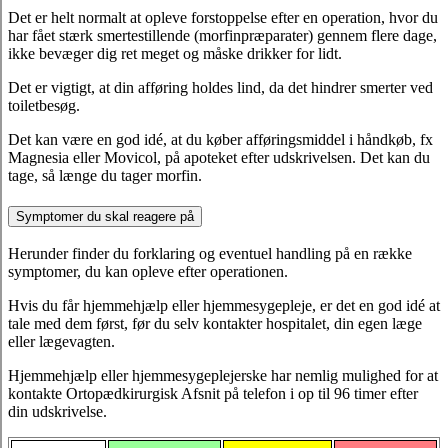
Det er helt normalt at opleve forstoppelse efter en operation, hvor du
har fået stærk smertestillende (morfinpræparater) gennem flere dage,
ikke bevæger dig ret meget og måske drikker for lidt.
Det er vigtigt, at din afføring holdes lind, da det hindrer smerter ved
toiletbesøg.
Det kan være en god idé, at du køber afføringsmiddel i håndkøb, fx
Magnesia eller Movicol, på apoteket efter udskrivelsen. Det kan du
tage, så længe du tager morfin.
Symptomer du skal reagere på
Herunder finder du forklaring og eventuel handling på en række
symptomer, du kan opleve efter operationen.
Hvis du får hjemmehjælp eller hjemmesygepleje, er det en god idé at
tale med dem først, før du selv kontakter hospitalet, din egen læge
eller lægevagten.
Hjemmehjælp eller hjemmesygeplejerske har nemlig mulighed for at
kontakte Ortopædkirurgisk Afsnit på telefon i op til 96 timer efter
din udskrivelse.