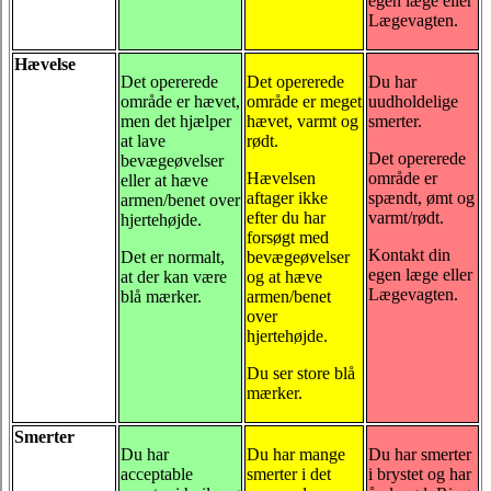
egen læge eller
Lægevagten.
Hævelse
Det opererede
Det opererede
Du har
område er hævet,
område er meget
uudholdelige
men det hjælper
hævet, varmt og
smerter.
at lave
rødt.
Det opererede
bevægeøvelser
Hævelsen
område er
eller at hæve
aftager ikke
spændt, ømt og
armen/benet over
efter du har
varmt/rødt.
hjertehøjde.
forsøgt med
Kontakt din
Det er normalt,
bevægeøvelser
egen læge eller
at der kan være
og at hæve
Lægevagten.
blå mærker.
armen/benet
over
hjertehøjde.
Du ser store blå
mærker.
Smerter
Du har
Du har mange
Du har smerter
acceptable
smerter i det
i brystet og har