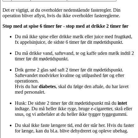
Det er vigtigt, at du overholder nedenstående fasteregler. Din
operation bliver aflyst, hvis du ikke overholder fastereglerne.
Stop med at spise 6 timer før - stop med at drikke 2 timer før
Du må ikke spise eller drikke mælk eller juice med frugtkød,
fx appelsinjuice, de sidste 6 timer før dit mødetidspunkt.
Du må drikke vand, saftevand, te og kaffe uden mælk indtil 2
timer før dit mødetidspunkt.
Drik gerne 2 glas sød saft 2 timer før dit mødetidspunkt.
Saftevandet modvirker kvalme og utilpashed før og efter
operationen.
Hvis du har
diabetes
, skal du følge den aftale, du har lavet
med personalet.
Husk: De sidste 2 timer før dit mødetidspunkt må du
intet
indtage. Du må heller ikke ryge, bruge e-cigaretter, skrå eller
snus, og vi anbefaler at du heller ikke tygger tyggegummi.
Du skal ikke faste længere tid, end der står her. Hvis du faster
for længe, kan du bl.a. blive dehydreret og opleve ubehag.