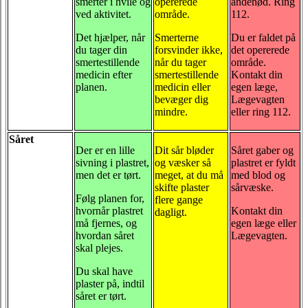
smerter i hvile og
opererede
åndenød. Ring
ved aktivitet.
område.
112.
Det hjælper, når
Smerterne
Du er faldet på
du tager din
forsvinder ikke,
det opererede
smertestillende
når du tager
område.
medicin efter
smertestillende
Kontakt din
planen.
medicin eller
egen læge,
bevæger dig
Lægevagten
mindre.
eller ring 112.
Såret
Der er en lille
Dit sår bløder
Såret gaber og
sivning i plastret,
og væsker så
plastret er fyldt
men det er tørt.
meget, at du må
med blod og
skifte plaster
sårvæske.
Følg planen for,
flere gange
hvornår plastret
Kontakt din
dagligt.
må fjernes, og
egen læge eller
hvordan såret
Lægevagten.
skal plejes.
Du skal have
plaster på, indtil
såret er tørt.