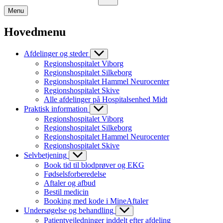
Menu
Hovedmenu
Afdelinger og steder
Regionshospitalet Viborg
Regionshospitalet Silkeborg
Regionshospitalet Hammel Neurocenter
Regionshospitalet Skive
Alle afdelinger på Hospitalsenhed Midt
Praktisk information
Regionshospitalet Viborg
Regionshospitalet Silkeborg
Regionshospitalet Hammel Neurocenter
Regionshospitalet Skive
Selvbetjening
Book tid til blodprøver og EKG
Fødselsforberedelse
Aftaler og afbud
Bestil medicin
Booking med kode i MineAftaler
Undersøgelse og behandling
Patientvejledninger inddelt efter afdeling