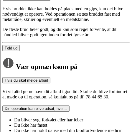
Hvis bruddet ikke kan holdes på plads med en gips, kan det blive
nødvendigt at operere. Ved operationen sættes bruddet fast med
metaltråde, skruer og eventuelt en metalskinne.
De fleste brud heler godt, og du kan som regel forvente, at dit
håndled bliver godt igen inden for det første år.
Fold ud
Vær opmærksom på
Hvis du skal melde afbud
Vi vil altid gerne have dit afbud i god tid. Skulle du blive forhindret i
at møde op til operation, så kontakt os på tlf. 78 44 65 30.
Din operation kan blive udsat, hvis...
Du bliver syg, forkølet eller har feber
Du ikke har fastet
Du ikke har holdt pause med din blodfortyndende medicin