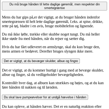
Du må bruge hånden til lette daglige gøremål, men respekter din
smertegrænse
Mens du har gips på,er det vigtigt, at du bruger hånden indenfor
smertegrænsen til helt lette daglige gøremål, f.eks. at spise, drikke,
rette på tøj, bladre i en avis, bruge mobiltelefon og lignende.
Du må ikke løfte, trække eller skubbe noget tungt. Du må heller
ikke støde fra med hånden, når du rejser og sætter dig.
Hvis du har fået udleveret en armslynge, skal du kun bruge den,
mens armen er bedøvet. Derefter bruges slyngen ikke mere.
Det er vigtigt, at du bevæger skulder, albue og fingre
Det er vigtigt, at du kommer hurtigt i gang med at bevæge skulder,
albue og fingre, så du vedligeholder bevægeligheden.
Kontrollér hver dag, at albuen kan strækkes og bøjes, og at du kan
føre hånden til nakken og til lænden.
Du skal lave pumpeøvelser for at undgå hævelse i hånden
Du kan opleve, at hånden hæver. Det er en naturlig reaktion efter