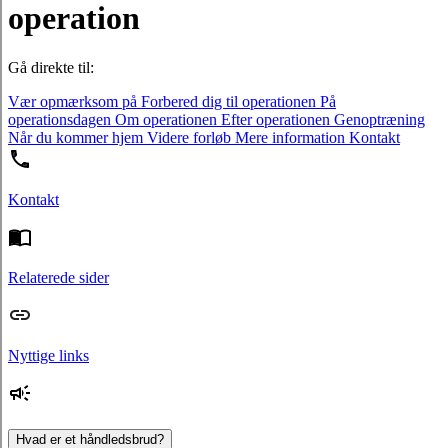
operation
Gå direkte til:
Vær opmærksom på
Forbered dig til operationen
På
operationsdagen
Om operationen
Efter operationen
Genoptræning
Når du kommer hjem
Videre forløb
Mere information
Kontakt
Kontakt
Relaterede sider
Nyttige links
Hvad er et håndledsbrud?