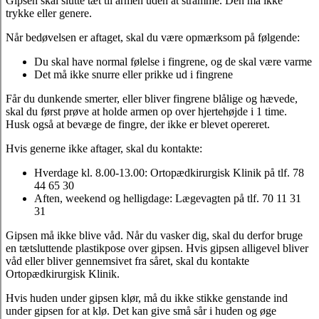
Gipsen skal slutte tæt til armen uden at stramme. Den må ikke
trykke eller genere.
Når bedøvelsen er aftaget, skal du være opmærksom på følgende:
Du skal have normal følelse i fingrene, og de skal være varme
Det må ikke snurre eller prikke ud i fingrene
Får du dunkende smerter, eller bliver fingrene blålige og hævede,
skal du først prøve at holde armen op over hjertehøjde i 1 time.
Husk også at bevæge de fingre, der ikke er blevet opereret.
Hvis generne ikke aftager, skal du kontakte:
Hverdage kl. 8.00-13.00: Ortopædkirurgisk Klinik på tlf. 78
44 65 30
Aften, weekend og helligdage: Lægevagten på tlf. 70 11 31
31
Gipsen må ikke blive våd. Når du vasker dig, skal du derfor bruge
en tætsluttende plastikpose over gipsen. Hvis gipsen alligevel bliver
våd eller bliver gennemsivet fra såret, skal du kontakte
Ortopædkirurgisk Klinik.
Hvis huden under gipsen klør, må du ikke stikke genstande ind
under gipsen for at klø. Det kan give små sår i huden og øge