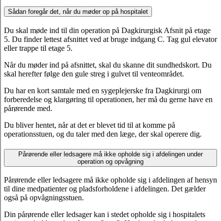
Sådan foregår det, når du møder op på hospitalet
Du skal møde ind til din operation på Dagkirurgisk Afsnit på etage
5. Du finder lettest afsnittet ved at bruge indgang C. Tag gul elevator
eller trappe til etage 5.
Når du møder ind på afsnittet, skal du skanne dit sundhedskort. Du
skal herefter følge den gule streg i gulvet til venteområdet.
Du har en kort samtale med en sygeplejerske fra Dagkirurgi om
forberedelse og klargøring til operationen, her må du gerne have en
pårørende med.
Du bliver hentet, når at det er blevet tid til at komme på
operationsstuen, og du taler med den læge, der skal operere dig.
Pårørende eller ledsagere må ikke opholde sig i afdelingen under
operation og opvågning
Pårørende eller ledsagere må ikke opholde sig i afdelingen af hensyn
til dine medpatienter og pladsforholdene i afdelingen. Det gælder
også på opvågningsstuen.
Din pårørende eller ledsager kan i stedet opholde sig i hospitalets