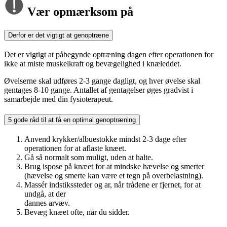
Vær opmærksom på
Derfor er det vigtigt at genoptræne
Det er vigtigt at påbegynde optræning dagen efter operationen for
ikke at miste muskelkraft og bevægelighed i knæleddet.
Øvelserne skal udføres 2-3 gange dagligt, og hver øvelse skal
gentages 8-10 gange. Antallet af gentagelser øges gradvist i
samarbejde med din fysioterapeut.
5 gode råd til at få en optimal genoptræning
Anvend krykker/albuestokke mindst 2-3 dage efter
operationen for at aflaste knæet.
Gå så normalt som muligt, uden at halte.
Brug ispose på knæet for at mindske hævelse og smerter
(hævelse og smerte kan være et tegn på overbelastning).
Massér indstikssteder og ar, når trådene er fjernet, for at
undgå, at der
dannes arvæv.
Bevæg knæet ofte, når du sidder.