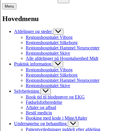
Menu
Hovedmenu
Afdelinger og steder
Regionshospitalet Viborg
Regionshospitalet Silkeborg
Regionshospitalet Hammel Neurocenter
Regionshospitalet Skive
Alle afdelinger på Hospitalsenhed Midt
Praktisk information
Regionshospitalet Viborg
Regionshospitalet Silkeborg
Regionshospitalet Hammel Neurocenter
Regionshospitalet Skive
Selvbetjening
Book tid til blodprøver og EKG
Fødselsforberedelse
Aftaler og afbud
Bestil medicin
Booking med kode i MineAftaler
Undersøgelse og behandling
Patientvejledninger inddelt efter afdeling