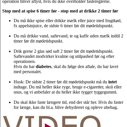
operation bliver aflyst, hvis du ikke overholder fastereglerne.
Stop med at spise 6 timer før - stop med at drikke 2 timer før
Du må ikke spise eller drikke mælk eller juice med frugtkød,
fx appelsinjuice, de sidste 6 timer før dit mødetidspunkt.
Du må drikke vand, saftevand, te og kaffe uden mælk indtil 2
timer før dit mødetidspunkt.
Drik gerne 2 glas sød saft 2 timer før dit mødetidspunkt.
Saftevandet modvirker kvalme og utilpashed før og efter
operationen.
Hvis du har
diabetes
, skal du følge den aftale, du har lavet
med personalet.
Husk: De sidste 2 timer før dit mødetidspunkt må du
intet
indtage. Du må heller ikke ryge, bruge e-cigaretter, skrå eller
snus, og vi anbefaler at du heller ikke tygger tyggegummi.
Du skal ikke faste længere tid, end der står her. Hvis du faster
for længe, kan du bl.a. blive dehydreret og opleve ubehag.