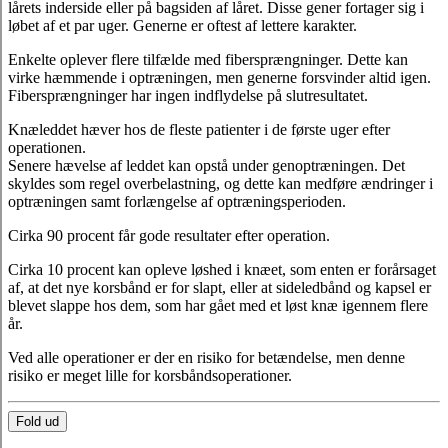
lårets inderside eller på bagsiden af låret. Disse gener fortager sig i
løbet af et par uger. Generne er oftest af lettere karakter.
Enkelte oplever flere tilfælde med fibersprængninger. Dette kan
virke hæmmende i optræningen, men generne forsvinder altid igen.
Fibersprængninger har ingen indflydelse på slutresultatet.
Knæleddet hæver hos de fleste patienter i de første uger efter
operationen.
Senere hævelse af leddet kan opstå under genoptræningen. Det
skyldes som regel overbelastning, og dette kan medføre ændringer i
optræningen samt forlængelse af optræningsperioden.
Cirka 90 procent får gode resultater efter operation.
Cirka 10 procent kan opleve løshed i knæet, som enten er forårsaget
af, at det nye korsbånd er for slapt, eller at sideledbånd og kapsel er
blevet slappe hos dem, som har gået med et løst knæ igennem flere
år.
Ved alle operationer er der en risiko for betændelse, men denne
risiko er meget lille for korsbåndsoperationer.
Fold ud