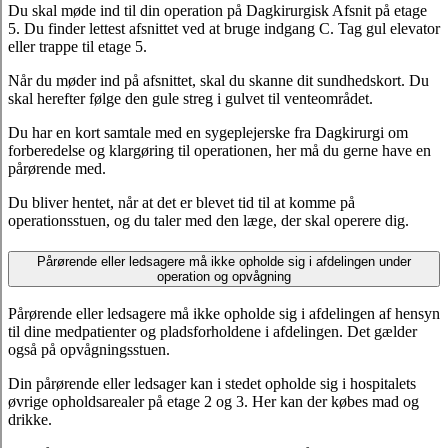
Du skal møde ind til din operation på Dagkirurgisk Afsnit på etage
5. Du finder lettest afsnittet ved at bruge indgang C. Tag gul elevator
eller trappe til etage 5.
Når du møder ind på afsnittet, skal du skanne dit sundhedskort. Du
skal herefter følge den gule streg i gulvet til venteområdet.
Du har en kort samtale med en sygeplejerske fra Dagkirurgi om
forberedelse og klargøring til operationen, her må du gerne have en
pårørende med.
Du bliver hentet, når at det er blevet tid til at komme på
operationsstuen, og du taler med den læge, der skal operere dig.
Pårørende eller ledsagere må ikke opholde sig i afdelingen under
operation og opvågning
Pårørende eller ledsagere må ikke opholde sig i afdelingen af hensyn
til dine medpatienter og pladsforholdene i afdelingen. Det gælder
også på opvågningsstuen.
Din pårørende eller ledsager kan i stedet opholde sig i hospitalets
øvrige opholdsarealer på etage 2 og 3. Her kan der købes mad og
drikke.