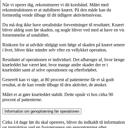
Når vi operer dig, rekonstruerer vi dit korsbånd. Målet med
rekonstruktionen er at stabilisere knæet. På den måde kan du
formentlig vende tilbage til dit tidligere aktivitetsniveau.
Du må dog ikke have urealistiske forventninger til resultatet. Knæet
bliver aldrig som før skaden, og nogle bliver ved med at have en vis
fornemmelse af ustabilitet.
Risikoen for at udvikle slidgigt som følge af skaden på knæet senere
i livet, bliver ikke mindre selv efter en vellykket operation.
Resultatet af operationen er individuel. Det afhænger af, hvor længe
knæleddet har været løst, hvor mange andre skader der er i
knæleddet samt af selve operationen og efterforløbet.
Generelt kan vi sige, at 80 procent af patienterne får et så godt
resultat, at de kan vende tilbage til den aktivitet, de ønsker.
Målet er at gøre knæleddet stabilt. Dette opnår vi hos cirka 90
procent af patienterne.
Information om genoptræning før operationen
Cirka 14 dage før du skal opereres, bliver du indkaldt til information
og instruktion ved en fysioterapeut om genoptræning efter