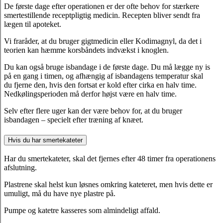
De første dage efter operationen er der ofte behov for stærkere
smertestillende receptpligtig medicin. Recepten bliver sendt fra
lægen til apoteket.
Vi fraråder, at du bruger gigtmedicin eller Kodimagnyl, da det i
teorien kan hæmme korsbåndets indvækst i knoglen.
Du kan også bruge isbandage i de første dage. Du må lægge ny is
på en gang i timen, og afhængig af isbandagens temperatur skal
du fjerne den, hvis den fortsat er kold efter cirka en halv time.
Nedkølingsperioden må derfor højst være en halv time.
Selv efter flere uger kan der være behov for, at du bruger
isbandagen – specielt efter træning af knæet.
Hvis du har smertekateter
Har du smertekateter, skal det fjernes efter 48 timer fra operationens
afslutning.
Plastrene skal helst kun løsnes omkring kateteret, men hvis dette er
umuligt, må du have nye plastre på.
Pumpe og katetre kasseres som almindeligt affald.