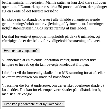
begrænsninger i hverdagen. Mange patienter kan dog klare sig uden
operation. I Danmark opereres cirka 50 procent af dem, der pådrager
sig en skade på det forreste korsbånd.
En skade på korsbåndet kræver i alle tilfælde et længerevarende
genoptræningsforløb under vejledning af fysioterapeut. I træningen
indgår stabilitetstræning og styrketræning af knæleddet.
Du skal forvente et genoptræningsforløb på cirka 6 måneder, og
efterfølgende er der behov for vedligeholdelsestræning af knæet.
Hvornår kan vi operere?
Vi anbefaler, at en eventuel operation venter, indtil knæet ikke
længere er hævet, og du kan bevæge knæleddet frit igen.
I forløbet vil du formentlig skulle til en MR-scanning for at af- eller
bekræfte mistanken om skade på korsbåndet.
Vi scanner dig for at undersøge, om der er sket yderligere skade på
knæleddet. Det kan for eksempel være skader på ledbånd, brusk,
menisk eller knogle.
Hvad kan jeg forvente af et nyt korsbånd?