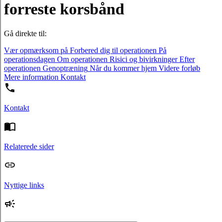
forreste korsbånd
Gå direkte til:
Vær opmærksom på
Forbered dig til operationen
På
operationsdagen
Om operationen
Risici og bivirkninger
Efter
operationen
Genoptræning
Når du kommer hjem
Videre forløb
Mere information
Kontakt
Kontakt
Relaterede sider
Nyttige links