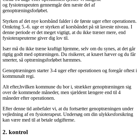
og fysioterapeuten gennemgår den næste del af
genoptræningsforløbet.
Styrken af det nye korsbånd falder i de første uger efter operationen.
Omkring 5.-6. uge er styrken af korsbåndet på sit laveste niveau. I
denne periode er det meget vigtigt, at du ikke træner mere, end
fysioterapeuterne giver dig lov til.
Især må du ikke træne kraftigt hjemme, selv om du synes, at det går
rigtig godt med optræningen. Du risikerer, at knæet hæver og du får
smerter, så optræningsforløbet hæmmes.
Genoptræningen starter 3-4 uger efter operationen og foregår oftest i
kommunalt regi.
Alt efter,hvilken kommune du bor i, strækker genoptræningen sig
over de kommende måneder, men sjældent længere end til 4
måneder efter operationen.
Efter denne tid anbefaler vi, at du fortsætter genoptræningen under
vejledning af en fysioterapeut. Undersøg om din ulykkesforsikring
kan være med til at betale udgifterne.
2. kontrol