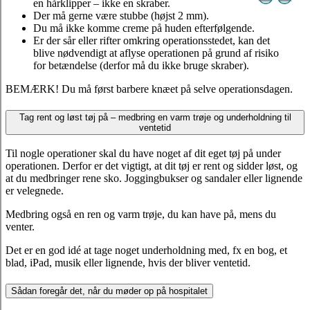
en hårklipper – ikke en skraber.
Der må gerne være stubbe (højst 2 mm).
Du må ikke komme creme på huden efterfølgende.
Er der sår eller rifter omkring operationsstedet, kan det
blive nødvendigt at aflyse operationen på grund af risiko
for betændelse (derfor må du ikke bruge skraber).
BEMÆRK! Du må først barbere knæet på selve operationsdagen.
Tag rent og løst tøj på – medbring en varm trøje og underholdning til
ventetid
Til nogle operationer skal du have noget af dit eget tøj på under
operationen. Derfor er det vigtigt, at dit tøj er rent og sidder løst, og
at du medbringer rene sko. Joggingbukser og sandaler eller lignende
er velegnede.
Medbring også en ren og varm trøje, du kan have på, mens du
venter.
Det er en god idé at tage noget underholdning med, fx en bog, et
blad, iPad, musik eller lignende, hvis der bliver ventetid.
Sådan foregår det, når du møder op på hospitalet