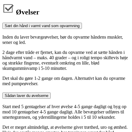
Øvelser
Sæt din hånd i varmt vand som opvarmning
Inden du laver bevægeøvelser, bør du opvarme håndens muskler,
sener og led.
2 dage efter tråde er fjernet, kan du opvarme ved at sætte hånden i
håndvarmt vand – maks. 40 grader – og i roligt tempo skiftevis bøje
og strække fingrene, eventuelt omkring en lille, blød
skumgummisvamp i 5-10 minutter.
Det skal du gøre 1-2 gange om dagen. Alternativt kan du opvarme
med pumpeøvelser.
Sådan laver du øvelserne
Start med 5 gentagelser af hver øvelse 4-5 gange dagligt og byg op
mod 10 gentagelser 4-5 gange dagligt. Alle bevægelser udføres til
smertegrænsen, og yderstillingerne holdes i 5 til 10 sekunder.
Det er meget almindeligt, at øvelserne giver træthed, uro og ømhed.