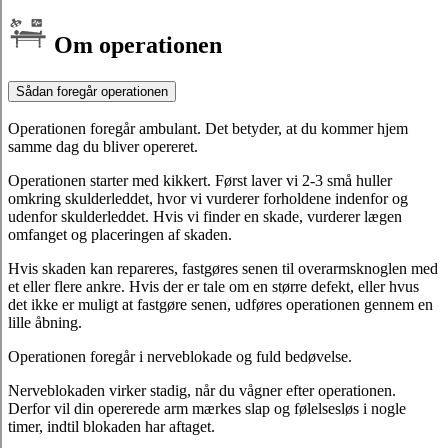
Om operationen
Sådan foregår operationen
Operationen foregår ambulant. Det betyder, at du kommer hjem
samme dag du bliver opereret.
Operationen starter med kikkert. Først laver vi 2-3 små huller
omkring skulderleddet, hvor vi vurderer forholdene indenfor og
udenfor skulderleddet. Hvis vi finder en skade, vurderer lægen
omfanget og placeringen af skaden.
Hvis skaden kan repareres, fastgøres senen til overarmsknoglen med
et eller flere ankre. Hvis der er tale om en større defekt, eller hvus
det ikke er muligt at fastgøre senen, udføres operationen gennem en
lille åbning.
Operationen foregår i nerveblokade og fuld bedøvelse.
Nerveblokaden virker stadig, når du vågner efter operationen.
Derfor vil din opererede arm mærkes slap og følelsesløs i nogle
timer, indtil blokaden har aftaget.