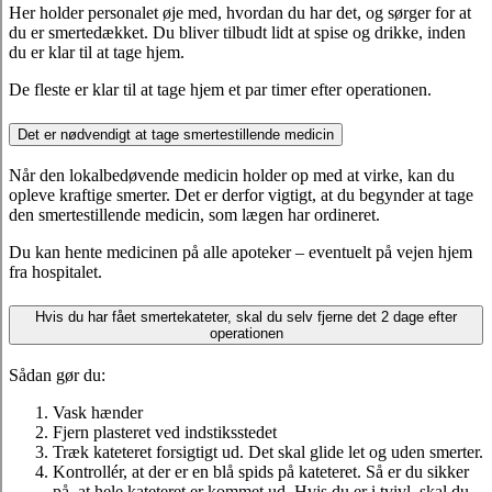
Her holder personalet øje med, hvordan du har det, og sørger for at
du er smertedækket. Du bliver tilbudt lidt at spise og drikke, inden
du er klar til at tage hjem.
De fleste er klar til at tage hjem et par timer efter operationen.
Det er nødvendigt at tage smertestillende medicin
Når den lokalbedøvende medicin holder op med at virke, kan du
opleve kraftige smerter. Det er derfor vigtigt, at du begynder at tage
den smertestillende medicin, som lægen har ordineret.
Du kan hente medicinen på alle apoteker – eventuelt på vejen hjem
fra hospitalet.
Hvis du har fået smertekateter, skal du selv fjerne det 2 dage efter
operationen
Sådan gør du:
Vask hænder
Fjern plasteret ved indstiksstedet
Træk kateteret forsigtigt ud. Det skal glide let og uden smerter.
Kontrollér, at der er en blå spids på kateteret. Så er du sikker
på, at hele kateteret er kommet ud. Hvis du er i tvivl, skal du