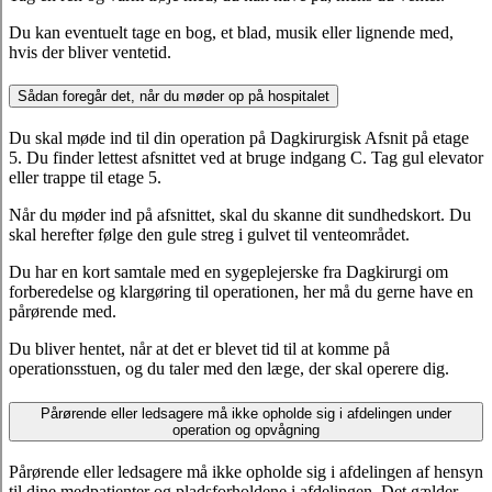
Du kan eventuelt tage en bog, et blad, musik eller lignende med,
hvis der bliver ventetid.
Sådan foregår det, når du møder op på hospitalet
Du skal møde ind til din operation på Dagkirurgisk Afsnit på etage
5. Du finder lettest afsnittet ved at bruge indgang C. Tag gul elevator
eller trappe til etage 5.
Når du møder ind på afsnittet, skal du skanne dit sundhedskort. Du
skal herefter følge den gule streg i gulvet til venteområdet.
Du har en kort samtale med en sygeplejerske fra Dagkirurgi om
forberedelse og klargøring til operationen, her må du gerne have en
pårørende med.
Du bliver hentet, når at det er blevet tid til at komme på
operationsstuen, og du taler med den læge, der skal operere dig.
Pårørende eller ledsagere må ikke opholde sig i afdelingen under
operation og opvågning
Pårørende eller ledsagere må ikke opholde sig i afdelingen af hensyn
til dine medpatienter og pladsforholdene i afdelingen. Det gælder