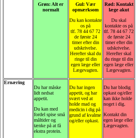
Grøn: Alt er
Gul: Vær
Rød: Kontakt
normalt
opmærksom
læge akut
Du kan kontakte
Du skal
os på
kontakte os på
tlf. 78 44 67 72
tlf. 78 44 67 72
de første 24
de første 24
timer efter din
timer efter din
udskrivelse.
udskrivelse.
Herefter skal du
Herefter skal
ringe til din
du ringe til din
egen læge eller
egen læge eller
Lægevagten.
Lægevagten.
Ernæring
Du har måske
Du har ingen
Du har blodig
lidt nedsat
appetit, og har
opkast og/eller
appetit.
svært ved at
kan ikke holde
holde mad og
noget i dig.
Du kan med
medicin i dig på
fordel spise små
Kontakt din
grund af kvalme
måltider og
egen læge eller
og/eller opkast.
tænke på at få
Lægevagten.
ekstra protein.