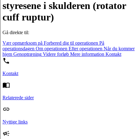
styresene i skulderen (rotator
cuff ruptur)
Gå direkte til:
Vær opmærksom på
Forbered dig til operationen
På
operationsdagen
Om operationen
Efter operationen
Når du kommer
hjem
Genoptræning
Videre forløb
Mere information
Kontakt
Kontakt
Relaterede sider
Nyttige links