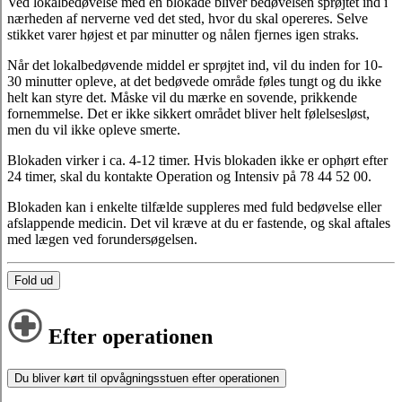
Ved lokalbedøvelse med en blokade bliver bedøvelsen sprøjtet ind i
nærheden af nerverne ved det sted, hvor du skal opereres. Selve
stikket varer højest et par minutter og nålen fjernes igen straks.
Når det lokalbedøvende middel er sprøjtet ind, vil du inden for 10-
30 minutter opleve, at det bedøvede område føles tungt og du ikke
helt kan styre det. Måske vil du mærke en sovende, prikkende
fornemmelse. Det er ikke sikkert området bliver helt følelsesløst,
men du vil ikke opleve smerte.
Blokaden virker i ca. 4-12 timer. Hvis blokaden ikke er ophørt efter
24 timer, skal du kontakte Operation og Intensiv på 78 44 52 00.
Blokaden kan i enkelte tilfælde suppleres med fuld bedøvelse eller
afslappende medicin. Det vil kræve at du er fastende, og skal aftales
med lægen ved forundersøgelsen.
Fold ud
Efter operationen
Du bliver kørt til opvågningsstuen efter operationen