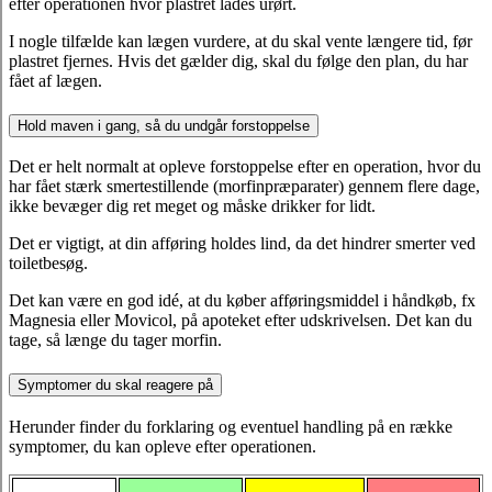
efter operationen hvor plastret lades urørt.
I nogle tilfælde kan lægen vurdere, at du skal vente længere tid, før
plastret fjernes. Hvis det gælder dig, skal du følge den plan, du har
fået af lægen.
Hold maven i gang, så du undgår forstoppelse
Det er helt normalt at opleve forstoppelse efter en operation, hvor du
har fået stærk smertestillende (morfinpræparater) gennem flere dage,
ikke bevæger dig ret meget og måske drikker for lidt.
Det er vigtigt, at din afføring holdes lind, da det hindrer smerter ved
toiletbesøg.
Det kan være en god idé, at du køber afføringsmiddel i håndkøb, fx
Magnesia eller Movicol, på apoteket efter udskrivelsen. Det kan du
tage, så længe du tager morfin.
Symptomer du skal reagere på
Herunder finder du forklaring og eventuel handling på en række
symptomer, du kan opleve efter operationen.