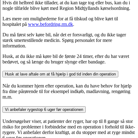
Hvis dit helbred ikke tillader, at du kan tage tog eller bus, kan du i
nogle tilfælde blive kørt med Region Midtjyllands kørselsordning.
Læs mere om mulighederne for at få tilskud og blive kørt til
hospitalet på
www.befordring.rm.dk
.
Du må først selv køre bil, når det er forsvarligt, og du ikke tager
stærk smertestillende medicin. Spørg personalet for mere
information.
Husk, at du ikke må køre bil de første 24 timer, efter du har været
bedøvet, og så længe du bruger slynge eller bandage.
Husk at lave aftale om at få hjælp i god tid inden din operation
Når du kommer hjem efter operation, kan du have behov for hjælp
fra dine pårørende til for eksempel indkøb, madlavning, rengøring
m.m.
Vi anbefaler rygestop 6 uger før operationen
Undersøgelser viser, at patienter der ryger, har op til 8 gange så stor
risiko for problemer i forbindelse med en operation i forhold til ikke-
rygere. Vi anbefaler derfor kraftigt, at du stopper med at ryge mindst
6 uger før operationen.