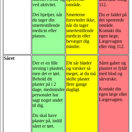
ved aktivitet.
område.
112.
Det hjælper, når
Smerterne
Du er faldet på
du tager din
forsvinder ikke,
det opererede
smertestillende
når du tager
område.
medicin efter
smertestillende
Kontakt din
planen.
medicin eller
egen læge,
bevæger dig
Lægevagten
mindre.
eller ring 112.
Såret
Der er en lille
Dit sår bløder
Såret gaber og
sivning i plastret,
og væsker så
plastret er fyldt
men det er tørt.
meget, at du må
med blod og
Behold dit
skifte plaster
sårvæske.
plaster på i 2
flere gange
Kontakt din
dage, medmindre
dagligt.
egen læge eller
personalet har
Lægevagten.
sagt noget andet
til dig.
Du skal have
plaster på, indtil
såret er tørt.