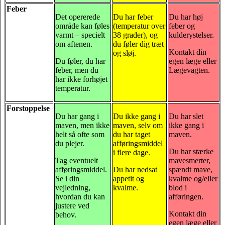
Feber
Det opererede
Du har feber
Du har høj
område kan føles
(temperatur over
feber og
varmt – specielt
38 grader), og
kulderystelser.
om aftenen.
du føler dig træt
Kontakt din
og sløj.
Du føler, du har
egen læge eller
feber, men du
Lægevagten.
har ikke forhøjet
temperatur.
Forstoppelse
Du har gang i
Du ikke gang i
Du har slet
maven, men ikke
maven, selv om
ikke gang i
helt så ofte som
du har taget
maven.
du plejer.
afføringsmiddel
Du har stærke
i flere dage.
Tag eventuelt
mavesmerter,
afføringsmiddel.
Du har nedsat
spændt mave,
Se i din
appetit og
kvalme og/eller
vejledning,
kvalme.
blod i
hvordan du kan
afføringen.
justere ved
Kontakt din
behov.
egen læge eller