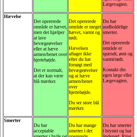
Lægevagten.
Hævelse
Det opererede
Det opererede
Du har
område er hævet,
område er meget
uudholdelige
men det hjælper
hævet, varmt og
smerter.
at lave
rødt.
Det opererede
bevægeøvelser
Hævelsen
område er
eller at hæve
aftager ikke
spændt, ømt og
armen/benet over
efter du har
varmt/rødt.
hjertehøjde.
forsøgt med
Kontakt din
Det er normalt,
bevægeøvelser
egen læge eller
at der kan være
og at hæve
Lægevagten.
blå mærker.
armen/benet
over
hjertehøjde.
Du ser store blå
mærker.
Smerter
Du har
Du har mange
Du har smerter
acceptable
smerter i det
i brystet og har
smerter i hvile og
opererede
åndenød. Ring