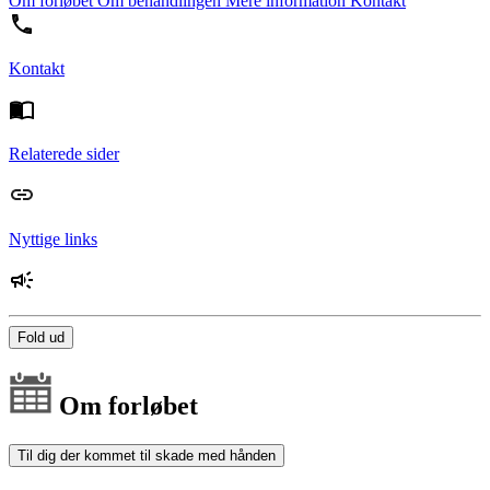
Om forløbet
Om behandlingen
Mere information
Kontakt
Kontakt
Relaterede sider
Nyttige links
Fold ud
Om forløbet
Til dig der kommet til skade med hånden