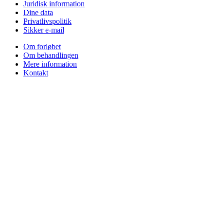
Juridisk information
Dine data
Privatlivspolitik
Sikker e-mail
Om forløbet
Om behandlingen
Mere information
Kontakt