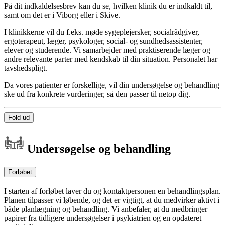
På dit indkaldelsesbrev kan du se, hvilken klinik du er indkaldt til,
samt om det er i Viborg eller i Skive.
I klinikkerne vil du f.eks. møde sygeplejersker,
socialrådgiver,
ergoterapeut, læ
ger, psykologer, social- og sundhedsassistenter,
elever og studerende. Vi samarbejde
r
med praktiserende læger og
andre relevante parter med kendskab til din situation. Personalet har
tavshedspligt.
Da vores patienter er forskellige, vil din undersøgelse og behandling
ske ud fra konkrete vurderinger, så den passer til netop dig.
Fold ud
Undersøgelse og behandling
Forløbet
I starten af forløbet laver du og kontaktpersonen en behandlingsplan.
Planen tilpasser vi løbende, og det er vigtigt, at du medvirker aktivt i
både planlægning og behandling. Vi anbefaler, at du medbringer
papirer fra tidligere undersøgelser i psykiatrien og en opdateret