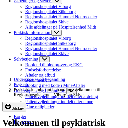
Afdelinger og steder
Regionshospitalet Viborg
Regionshospitalet Silkeborg
Regionshospitalet Hammel Neurocenter
Regionshospitalet Skive
Alle afdelinger på Hospitalsenhed Midt
Praktisk information
Regionshospitalet Viborg
Regionshospitalet Silkeborg
Regionshospitalet Hammel Neurocenter
Regionshospitalet Skive
Selvbetjening
Book tid til blodprøver og EKG
Fødselsforberedelse
Aftaler og afbud
Undersøgelse og behandling
Bestil medicin
Psykiatri
Booking med kode i MineAftaler
Psykiatrisk ambulant behandling, velkommen til |
Undersøgelse og behandling
Regionshospitalerne i Viborg og Skive
Patientvejledninger inddelt efter afdeling
Patientvejledninger inddelt efter emne
Dine rettigheder
Udskriv
Borger
Velkommen til psykiatrisk
Fagperson