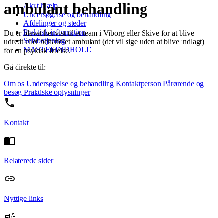
ambulant behandling
Akut hjælp
Undersøgelse og behandling
Afdelinger og steder
Praktisk information
Du er blevet henvist til et team i Viborg eller Skive for at blive
Selvbetjening
udredt eller behandlet ambulant (det vil sige uden at blive indlagt)
MASTERINDHOLD
for en psykisk lidelse.
Gå direkte til:
Om os
Undersøgelse og behandling
Kontaktperson
Pårørende og
besøg
Praktiske oplysninger
Kontakt
Relaterede sider
Nyttige links