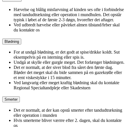
Hævelse og blålig misfarvning af kinden ses ofte i forbindelse
med tandudtrækning eller operation i mundhulen. Det opstår
typisk i løbet af de første 2-3 døgn, hvorefter det aftager.
Ved udbredt hævelse eller påvirket almen tilstand/feber skal
du kontakte os
Blødning
For at undgå blødning, er det godt at spise/drikke koldt. Sut
eksempelvis på en isterning eller spis is.
Undgå at skylle eller gurgle meget. Det forlænger blødningen.
Det er normalt, at der siver blod fra såret den første dag.
Bløder det meget skal du bide sammen på en gazekrølle eller
et rent viskestykke i 15 minutter.
Ved langvarig eller meget kraftig blødning skal du kontakte
Regional Specialtandpleje eller Skadestuen
Smerter
Det er normalt, at der kan opstå smerter efter tandudtrækning
eller operation i munden
Hvis smerterne bliver værrre efter 2. dagen, skal du kontakte
os