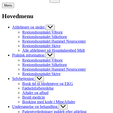
Menu
Hovedmenu
Afdelinger og steder
Regionshospitalet Viborg
Regionshospitalet Silkeborg
Regionshospitalet Hammel Neurocenter
Regionshospitalet Skive
Alle afdelinger på Hospitalsenhed Midt
Praktisk information
Regionshospitalet Viborg
Regionshospitalet Silkeborg
Regionshospitalet Hammel Neurocenter
Regionshospitalet Skive
Selvbetjening
Book tid til blodprøver og EKG
Fødselsforberedelse
Aftaler og afbud
Bestil medicin
Booking med kode i MineAftaler
Undersøgelse og behandling
Patientvejledninger inddelt efter afdeling