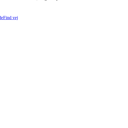
de
Find vej