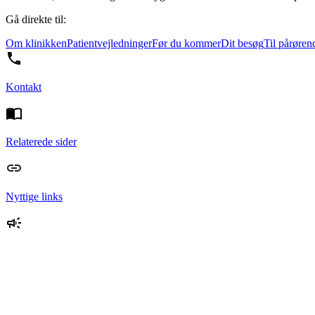
Gå direkte til:
Om klinikken
Patientvejledninger
Før du kommer
Dit besøg
Til pårøren
Kontakt
Relaterede sider
Nyttige links