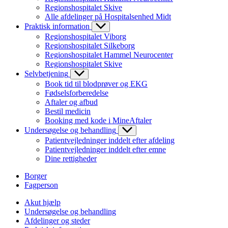
Regionshospitalet Skive
Alle afdelinger på Hospitalsenhed Midt
Praktisk information
Regionshospitalet Viborg
Regionshospitalet Silkeborg
Regionshospitalet Hammel Neurocenter
Regionshospitalet Skive
Selvbetjening
Book tid til blodprøver og EKG
Fødselsforberedelse
Aftaler og afbud
Bestil medicin
Booking med kode i MineAftaler
Undersøgelse og behandling
Patientvejledninger inddelt efter afdeling
Patientvejledninger inddelt efter emne
Dine rettigheder
Borger
Fagperson
Akut hjælp
Undersøgelse og behandling
Afdelinger og steder