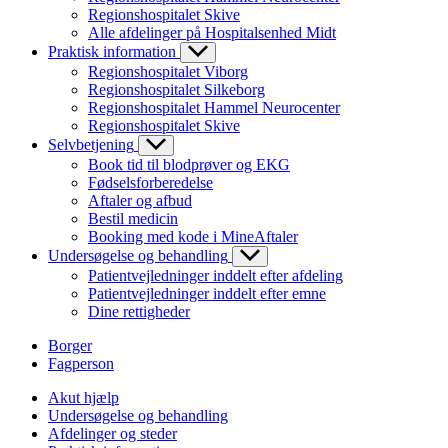
Regionshospitalet Skive
Alle afdelinger på Hospitalsenhed Midt
Praktisk information
Regionshospitalet Viborg
Regionshospitalet Silkeborg
Regionshospitalet Hammel Neurocenter
Regionshospitalet Skive
Selvbetjening
Book tid til blodprøver og EKG
Fødselsforberedelse
Aftaler og afbud
Bestil medicin
Booking med kode i MineAftaler
Undersøgelse og behandling
Patientvejledninger inddelt efter afdeling
Patientvejledninger inddelt efter emne
Dine rettigheder
Borger
Fagperson
Akut hjælp
Undersøgelse og behandling
Afdelinger og steder