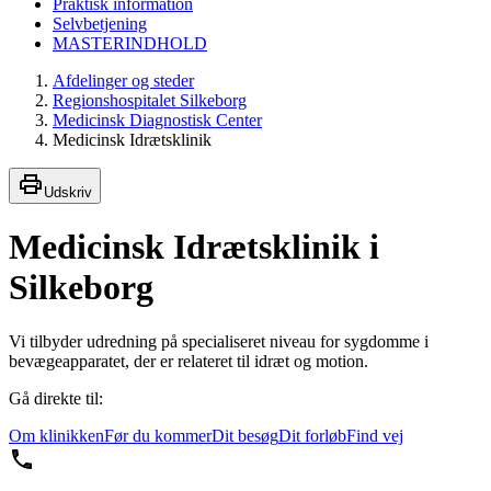
Praktisk information
Selvbetjening
MASTERINDHOLD
Afdelinger og steder
Regionshospitalet Silkeborg
Medicinsk Diagnostisk Center
Medicinsk Idrætsklinik
Udskriv
Medicinsk Idrætsklinik i
Silkeborg
Vi tilbyder udredning på specialiseret niveau for sygdomme i
bevægeapparatet, der er relateret til idræt og motion.
Gå direkte til:
Om klinikken
Før du kommer
Dit besøg
Dit forløb
Find vej