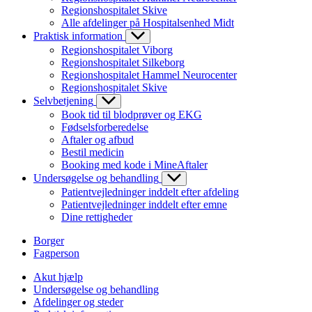
Regionshospitalet Skive
Alle afdelinger på Hospitalsenhed Midt
Praktisk information
Regionshospitalet Viborg
Regionshospitalet Silkeborg
Regionshospitalet Hammel Neurocenter
Regionshospitalet Skive
Selvbetjening
Book tid til blodprøver og EKG
Fødselsforberedelse
Aftaler og afbud
Bestil medicin
Booking med kode i MineAftaler
Undersøgelse og behandling
Patientvejledninger inddelt efter afdeling
Patientvejledninger inddelt efter emne
Dine rettigheder
Borger
Fagperson
Akut hjælp
Undersøgelse og behandling
Afdelinger og steder