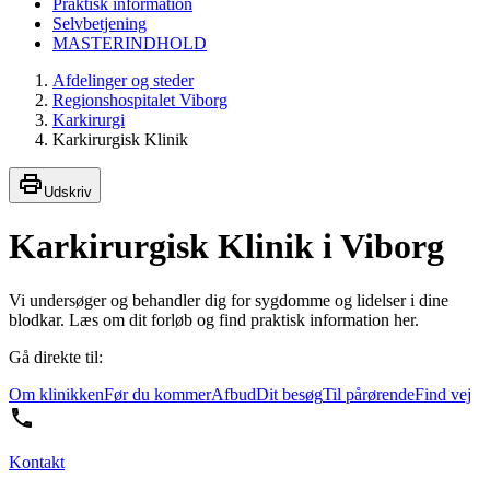
Praktisk information
Selvbetjening
MASTERINDHOLD
Afdelinger og steder
Regionshospitalet Viborg
Karkirurgi
Karkirurgisk Klinik
Udskriv
Karkirurgisk Klinik i Viborg
Vi undersøger og behandler dig for sygdomme og lidelser i dine
blodkar. Læs om dit forløb og find praktisk information her.
Gå direkte til:
Om klinikken
Før du kommer
Afbud
Dit besøg
Til pårørende
Find vej
Kontakt