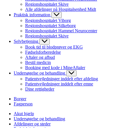
Regionshospitalet Skive
Alle afdelinger på Hospitalsenhed Midt
Praktisk information
Regionshospitalet Viborg
Regionshospitalet Silkeborg
Regionshospitalet Hammel Neurocenter
Regionshospitalet Skive
Selvbetjening
Book tid til blodprøver og EKG
Fødselsforberedelse
Aftaler og afbud
Bestil medicin
Booking med kode i MineAftaler
Undersøgelse og behandling
Patientvejledninger inddelt efter afdeling
Patientvejledninger inddelt efter emne
Dine rettigheder
Borger
Fagperson
Akut hjælp
Undersøgelse og behandling
Afdelinger og steder