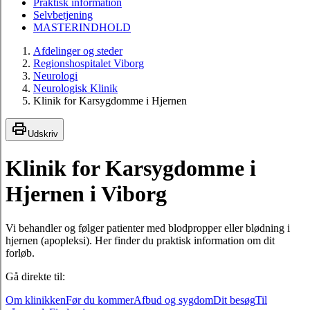
Praktisk information
Selvbetjening
MASTERINDHOLD
Afdelinger og steder
Regionshospitalet Viborg
Neurologi
Neurologisk Klinik
Klinik for Karsygdomme i Hjernen
Udskriv
Klinik for Karsygdomme i
Hjernen i Viborg
Vi behandler og følger patienter med blodpropper eller blødning i
hjernen (apopleksi). Her finder du praktisk information om dit
forløb.
Gå direkte til:
Om klinikken
Før du kommer
Afbud og sygdom
Dit besøg
Til