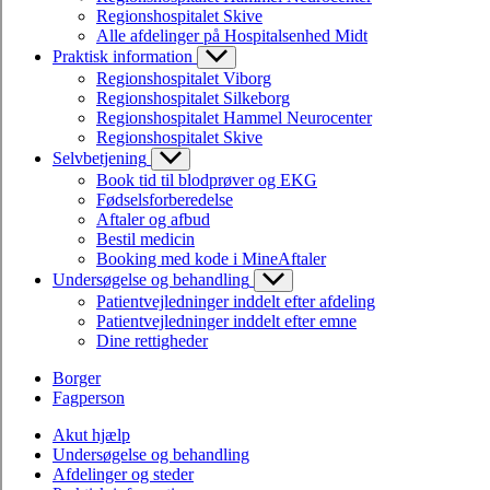
Regionshospitalet Skive
Alle afdelinger på Hospitalsenhed Midt
Praktisk information
Regionshospitalet Viborg
Regionshospitalet Silkeborg
Regionshospitalet Hammel Neurocenter
Regionshospitalet Skive
Selvbetjening
Book tid til blodprøver og EKG
Fødselsforberedelse
Aftaler og afbud
Bestil medicin
Booking med kode i MineAftaler
Undersøgelse og behandling
Patientvejledninger inddelt efter afdeling
Patientvejledninger inddelt efter emne
Dine rettigheder
Borger
Fagperson
Akut hjælp
Undersøgelse og behandling
Afdelinger og steder