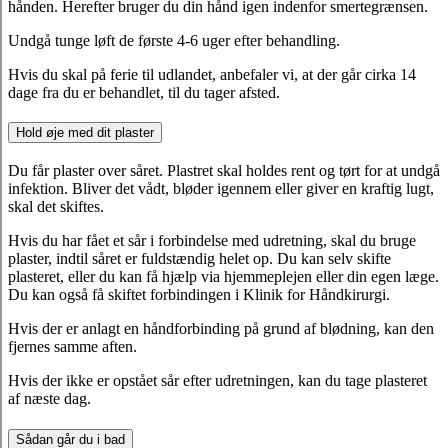
hånden. Herefter bruger du din hånd igen indenfor smertegrænsen.
Undgå tunge løft de første 4-6 uger efter behandling.
Hvis du skal på ferie til udlandet, anbefaler vi, at der går cirka 14
dage fra du er behandlet, til du tager afsted.
Hold øje med dit plaster
Du får plaster over såret. Plastret skal holdes rent og tørt for at undgå
infektion. Bliver det vådt, bløder igennem eller giver en kraftig lugt,
skal det skiftes.
Hvis du har fået et sår i forbindelse med udretning, skal du bruge
plaster, indtil såret er fuldstændig helet op. Du kan selv skifte
plasteret, eller du kan få hjælp via hjemmeplejen eller din egen læge.
Du kan også få skiftet forbindingen i Klinik for Håndkirurgi.
Hvis der er anlagt en håndforbinding på grund af blødning, kan den
fjernes samme aften.
Hvis der ikke er opstået sår efter udretningen, kan du tage plasteret
af næste dag.
Sådan går du i bad