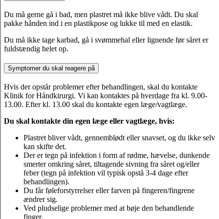
Du må gerne gå i bad, men plastret må ikke blive vådt. Du skal
pakke hånden ind i en plastikpose og lukke til med en elastik.
Du må ikke tage karbad, gå i svømmehal eller lignende før såret er
fuldstændig helet op.
Symptomer du skal reagere på
Hvis der opstår problemer efter behandlingen, skal du kontakte
Klinik for Håndkirurgi. Vi kan kontaktes på hverdage fra kl. 9.00-
13.00. Efter kl. 13.00 skal du kontakte egen læge/vagtlæge.
Du skal kontakte din egen læge eller vagtlæge, hvis:
Plastret bliver vådt, gennemblødt eller snavset, og du ikke selv
kan skifte det.
Der er tegn på infektion i form af rødme, hævelse, dunkende
smerter omkring såret, tiltagende sivning fra såret og/eller
feber (tegn på infektion vil typisk opstå 3-4 dage efter
behandlingen).
Du får føleforstyrrelser eller farven på fingeren/fingrene
ændrer sig.
Ved pludselige problemer med at bøje den behandlende
finger.