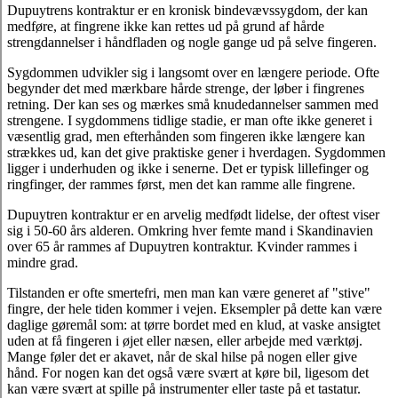
Dupuytrens kontraktur er en kronisk bindevævssygdom, der kan
medføre, at fingrene ikke kan rettes ud på grund af hårde
strengdannelser i håndfladen og nogle gange ud på selve fingeren.
Sygdommen udvikler sig i langsomt over en længere periode. Ofte
begynder det med mærkbare hårde strenge, der løber i fingrenes
retning. Der kan ses og mærkes små knudedannelser sammen med
strengene. I sygdommens tidlige stadie, er man ofte ikke generet i
væsentlig grad, men efterhånden som fingeren ikke længere kan
strækkes ud, kan det give praktiske gener i hverdagen. Sygdommen
ligger i underhuden og ikke i senerne. Det er typisk lillefinger og
ringfinger, der rammes først, men det kan ramme alle fingrene.
Dupuytren kontraktur er en arvelig medfødt lidelse, der oftest viser
sig i 50-60 års alderen. Omkring hver femte mand i Skandinavien
over 65 år rammes af Dupuytren kontraktur. Kvinder rammes i
mindre grad.
Tilstanden er ofte smertefri, men man kan være generet af "stive"
fingre, der hele tiden kommer i vejen. Eksempler på dette kan være
daglige gøremål som: at tørre bordet med en klud, at vaske ansigtet
uden at få fingeren i øjet eller næsen, eller arbejde med værktøj.
Mange føler det er akavet, når de skal hilse på nogen eller give
hånd. For nogen kan det også være svært at køre bil, ligesom det
kan være svært at spille på instrumenter eller taste på et tastatur.