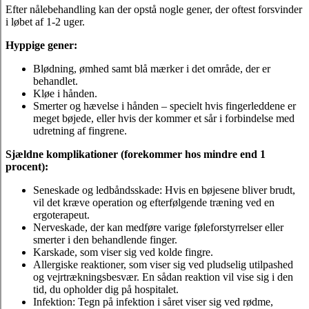
Efter nålebehandling kan der opstå nogle gener, der oftest forsvinder
i løbet af 1-2 uger.
Hyppige gener:
Blødning, ømhed samt blå mærker i det område, der er
behandlet.
Kløe i hånden.
Smerter og hævelse i hånden – specielt hvis fingerleddene er
meget bøjede, eller hvis der kommer et sår i forbindelse med
udretning af fingrene.
Sjældne komplikationer (forekommer hos mindre end 1
procent):
Seneskade og ledbåndsskade: Hvis en bøjesene bliver brudt,
vil det kræve operation og efterfølgende træning ved en
ergoterapeut.
Nerveskade, der kan medføre varige føleforstyrrelser eller
smerter i den behandlende finger.
Karskade, som viser sig ved kolde fingre.
Allergiske reaktioner, som viser sig ved pludselig utilpashed
og vejrtrækningsbesvær. En sådan reaktion vil vise sig i den
tid, du opholder dig på hospitalet.
Infektion: Tegn på infektion i såret viser sig ved rødme,