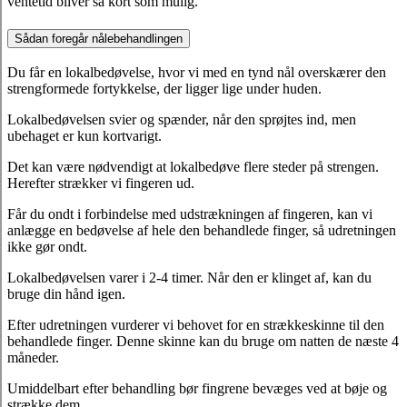
ventetid bliver så kort som mulig.
Sådan foregår nålebehandlingen
Du får en lokalbedøvelse, hvor vi med en tynd nål overskærer den
strengformede fortykkelse, der ligger lige under huden.
Lokalbedøvelsen svier og spænder, når den sprøjtes ind, men
ubehaget er kun kortvarigt.
Det kan være nødvendigt at lokalbedøve flere steder på strengen.
Herefter strækker vi fingeren ud.
Får du ondt i forbindelse med udstrækningen af fingeren, kan vi
anlægge en bedøvelse af hele den behandlede finger, så udretningen
ikke gør ondt.
Lokalbedøvelsen varer i 2-4 timer. Når den er klinget af, kan du
bruge din hånd igen.
Efter udretningen vurderer vi behovet for en strækkeskinne til den
behandlede finger. Denne skinne kan du bruge om natten de næste 4
måneder.
Umiddelbart efter behandling bør fingrene bevæges ved at bøje og
strække dem.