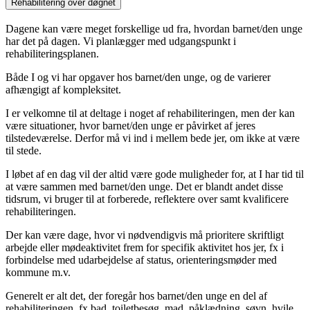
Rehabilitering over døgnet
Dagene kan være meget forskellige ud fra, hvordan barnet/den unge
har det på dagen. Vi planlægger med udgangspunkt i
rehabiliteringsplanen.
Både I og vi har opgaver hos barnet/den unge, og de varierer
afhængigt af kompleksitet.
I er velkomne til at deltage i noget af rehabiliteringen, men der kan
være situationer, hvor barnet/den unge er påvirket af jeres
tilstedeværelse. Derfor må vi ind i mellem bede jer, om ikke at være
til stede.
I løbet af en dag vil der altid være gode muligheder for, at I har tid til
at være sammen med barnet/den unge. Det er blandt andet disse
tidsrum, vi bruger til at forberede, reflektere over samt kvalificere
rehabiliteringen.
Der kan være dage, hvor vi nødvendigvis må prioritere skriftligt
arbejde eller mødeaktivitet frem for specifik aktivitet hos jer, fx i
forbindelse med udarbejdelse af status, orienteringsmøder med
kommune m.v.
Generelt er alt det, der foregår hos barnet/den unge en del af
rehabiliteringen, fx bad, toiletbesøg, mad, påklædning, søvn, hvile,