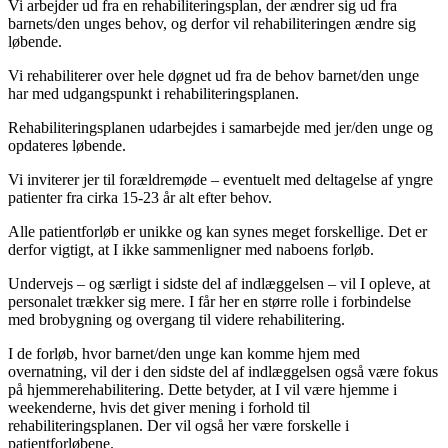
Vi arbejder ud fra en rehabiliteringsplan, der ændrer sig ud fra
barnets/den unges behov, og derfor vil rehabiliteringen ændre sig
løbende.
Vi rehabiliterer over hele døgnet ud fra de behov barnet/den unge
har med udgangspunkt i rehabiliteringsplanen.
Rehabiliteringsplanen udarbejdes i samarbejde med jer/den unge og
opdateres løbende.
Vi inviterer jer til forældremøde – eventuelt med deltagelse af yngre
patienter fra cirka 15-23 år alt efter behov.
Alle patientforløb er unikke og kan synes meget forskellige. Det er
derfor vigtigt, at I ikke sammenligner med naboens forløb.
Undervejs – og særligt i sidste del af indlæggelsen – vil I opleve, at
personalet trækker sig mere. I får her en større rolle i forbindelse
med brobygning og overgang til videre rehabilitering.
I de forløb, hvor barnet/den unge kan komme hjem med
overnatning, vil der i den sidste del af indlæggelsen også være fokus
på hjemmerehabilitering. Dette betyder, at I vil være hjemme i
weekenderne, hvis det giver mening i forhold til
rehabiliteringsplanen. Der vil også her være forskelle i
patientforløbene.