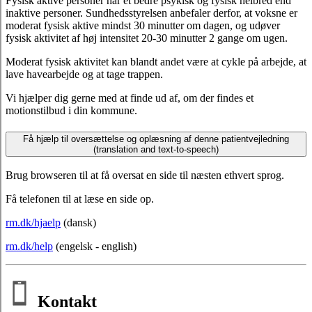
Fysisk aktive personer har et bedre psykisk og fysisk helbred end
inaktive personer. Sundhedsstyrelsen anbefaler derfor, at voksne er
moderat fysisk aktive mindst 30 minutter om dagen, og udøver
fysisk aktivitet af høj intensitet 20-30 minutter 2 gange om ugen.
Moderat fysisk aktivitet kan blandt andet være at cykle på arbejde, at
lave havearbejde og at tage trappen.
Vi hjælper dig gerne med at finde ud af, om der findes et
motionstilbud i din kommune.
Få hjælp til oversættelse og oplæsning af denne patientvejledning
(translation and text-to-speech)
Brug browseren til at få oversat en side til næsten ethvert sprog.
Få telefonen til at læse en side op.
rm.dk/hjaelp
(dansk)
rm.dk/help
(engelsk - english)
Kontakt