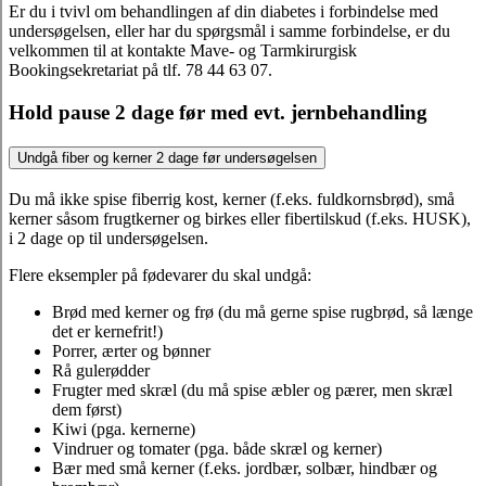
Er du i tvivl om behandlingen af din diabetes i forbindelse med
undersøgelsen, eller har du spørgsmål i samme forbindelse, er du
velkommen til at kontakte Mave- og Tarmkirurgisk
Bookingsekretariat på tlf. 78 44 63 07.
Hold pause 2 dage før med evt. jernbehandling
Undgå fiber og kerner 2 dage før undersøgelsen
Du må ikke spise fiberrig kost, kerner (f.eks. fuldkornsbrød), små
kerner såsom frugtkerner og birkes eller fibertilskud (f.eks. HUSK),
i 2 dage op til undersøgelsen.
Flere eksempler på fødevarer du skal undgå:
Brød med kerner og frø (du må gerne spise rugbrød, så længe
det er kernefrit!)
Porrer, ærter og bønner
Rå gulerødder
Frugter med skræl (du må spise æbler og pærer, men skræl
dem først)
Kiwi (pga. kernerne)
Vindruer og tomater (pga. både skræl og kerner)
Bær med små kerner (f.eks. jordbær, solbær, hindbær og