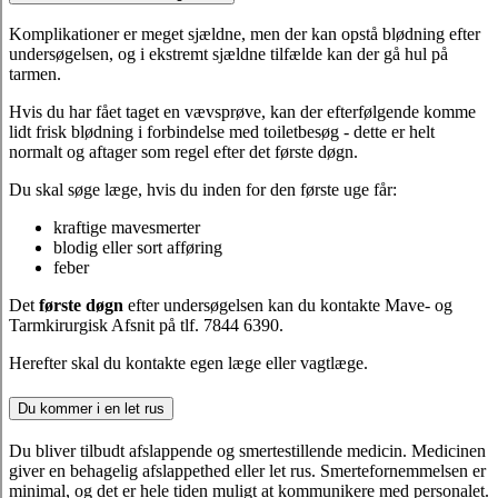
Komplikationer er meget sjældne, men der kan opstå blødning efter
undersøgelsen, og i ekstremt sjældne tilfælde kan der gå hul på
tarmen.
Hvis du har fået taget en vævsprøve, kan der efterfølgende komme
lidt frisk blødning i forbindelse med toiletbesøg - dette er helt
normalt og aftager som regel efter det første døgn.
Du skal søge læge, hvis du inden for den første uge får:
kraftige mavesmerter
blodig eller sort afføring
feber
Det
første døgn
efter undersøgelsen kan du kontakte Mave- og
Tarmkirurgisk Afsnit på tlf. 7844 6390.
Herefter skal du kontakte egen læge eller vagtlæge.
Du kommer i en let rus
Du bliver tilbudt afslappende og smertestillende medicin. Medicinen
giver en behagelig afslappethed eller let rus. Smertefornemmelsen er
minimal, og det er hele tiden muligt at kommunikere med personalet.