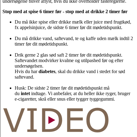
undersøgelse bliver aflyst, hvis du ikke overholder fastereglerne.
Stop med at spise 6 timer før - stop med at drikke 2 timer før
Du må ikke spise eller drikke mælk eller juice med frugtkød,
fx appelsinjuice, de sidste 6 timer før dit mødetidspunkt.
Du må drikke vand, saftevand, te og kaffe uden mælk indtil 2
timer før dit mødetidspunkt.
Drik gerne 2 glas sød saft 2 timer før dit mødetidspunkt.
Saftevandet modvirker kvalme og utilpashed før og efter
undersøgelsen.
Hvis du har
diabetes
, skal du drikke vand i stedet for sød
saftevand.
Husk: De sidste 2 timer før dit mødetidspunkt må
du
intet
indtage. Vi anbefaler, at du heller ikke ryger, bruger
e-cigaretter, skrå eller snus eller tygger tyggegummi.