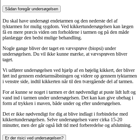
Sådan foregår undersøgelsen
Du skal have undersøgt endetarmen og den nederste del af
tyktarmen for mulig sygdom. Ved kikkertundersøgelsen kan lægen
få en mere præcis viden om forholdene i tarmen og på den måde
planlægge den bedst mulige behandling.
Nogle gange bliver der taget en vævsprøve (biopsi) under
undersøgelsen. Du vil ikke kunne mærke, at vævsprøven bliver
taget.
Vi udfører undersøgelsen ved hjælp af en bøjelig kikkert, der bliver
ført ind gennem endetarmsåbningen og videre op gennem tyktarmen
i venstre side, indtil kikkerten når til den tværgående del af tarmen.
For at kunne se noget i tarmen er det nødvendigt at puste lidt luft og
vand ind i tarmen under undersøgelsen. Det kan kan give ubehag i
form af trykken i maven, både under og efter undersøgelsen.
Det er ikke nødvendigt for dig at blive indlagt i forbindelse med
kikkertundersøgelsen. Selve undersøgelsen varer cirka 15-20
minutter, men der går også lidt tid med forberedelse og afslutning.
Er der risici ved undersøgelsen?